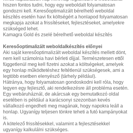
hiszen fontos tudni, hogy egy weboldalt folyamatosan
gondozni kell. Keresőoptimalizált bérelhető weboldal
készítés esetén havi fix költségért a honlapod folyamatosan
megkapja azokat a frissítéseket, fejlesztéseket, amelyekre
szükséged lehet.
Kamagra Gold és zselé bérelhető weboldal készítés
Keresőoptimalizált weboldalkészítés előnyei
Aki saját keresőoptimalizált weboldal készítés mellett dönt,
nem kell számolnia havi bérleti díjjal. Természetesen ettől
függetlenül meg kell fizetni azokat a költségeket, amelyek
egy honlap működtetéshez feltétlenül szükségesek, ami a
legtöbb esetben elenyésző (tárhely például).
Hátránya, hogy folyamatosan gondoskodni kell róla, hogy
legyen egy fejlesztő, aki rendelkezésre áll probléma esetén.
Egy webáruháznál, de akárcsak egy bemutatkozó oldal
esetében is például a karácsonyi szezonban kevés
vállalkozó engedheti meg magának, hogy napokra leáll a
honlap. Ugyanígy teljesen tönkre teheti a futó kampányokat
is.
A kötelező frissítésekkel, valamint a fejlesztésekkel
ugyanígy kalkulálni szükséges.