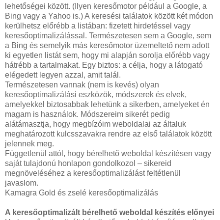
lehetőségei között. (Ilyen keresőmotor például a Google, a
Bing vagy a Yahoo is.) A keresési találatok között két módon
kerülhetsz előrébb a listában: fizetett hirdetéssel vagy
keresőoptimalizálással. Természetesen sem a Google, sem
a Bing és semelyik más keresőmotor üzemeltető nem adott
ki egyetlen listát sem, hogy mi alapján sorolja előrébb vagy
hátrébb a tartalmakat. Egy biztos: a célja, hogy a látogató
elégedett legyen azzal, amit talál.
Természetesen vannak (nem is kevés) olyan
keresőoptimalizálási eszközök, módszerek és elvek,
amelyekkel biztosabbak lehetünk a sikerben, amelyeket én
magam is használok. Módszereim sikerét pedig
alátámasztja, hogy megbízóim weboldalai az általuk
meghatározott kulcsszavakra rendre az első találatok között
jelennek meg.
Függetlenül attól, hogy bérelhető weboldal készítésen vagy
saját tulajdonú honlapon gondolkozol – sikereid
megnöveléséhez a keresőoptimalizálást feltétlenül
javaslom.
Kamagra Gold és zselé keresőoptimalizálás
A keresőoptimalizált bérelhető weboldal készítés előnyei