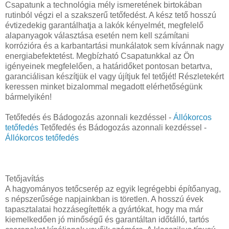
Csapatunk a technológia mély ismeretének birtokában
rutinból végzi el a szakszerű tetőfedést. A kész tető hosszú
évtizedekig garantálhatja a lakók kényelmét, megfelelő
alapanyagok választása esetén nem kell számítani
korrózióra és a karbantartási munkálatok sem kívánnak nagy
energiabefektetést. Megbízható Csapatunkkal az Ön
igényeinek megfelelően, a határidőket pontosan betartva,
garanciálisan készítjük el vagy újítjuk fel tetőjét! Részletekért
keressen minket bizalommal megadott elérhetőségünk
bármelyikén!
Tetőfedés és Bádogozás azonnali kezdéssel -
Állókorcos
tetőfedés
Tetőfedés és Bádogozás azonnali kezdéssel -
Állókorcos tetőfedés
Tetőjavítás
A hagyományos tetőcserép az egyik legrégebbi építőanyag,
s népszerűsége napjainkban is töretlen. A hosszú évek
tapasztalatai hozzásegítették a gyártókat, hogy ma már
kiemelkedően jó minőségű és garantáltan időtálló, tartós