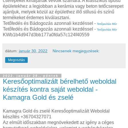
cserepeket kínáljanak vevőik számára. A klasszikus típusú
épületekhez a legjobban a kerámia vagy beton tetőcserepet
ajánljuk, melyek közül az épülethez illő stílusú és színű
termékeket érdemes kiválasztani.
Tetőfedés és Bádogozás azonnali kezdéssel -
Tetőjavítás Mór
Tetőfedés és Bádogozás azonnali kezdéssel -
Tetőjavítás Mór
KWb1b4d947d3bb177a0fda57c124f40559
dátum:
január 30, 2022
Nincsenek megjegyzések:
Megosztás
2022. január 28., péntek
Keresőoptimalizált bérelhető weboldal
készítés kontra saját weboldal -
Kamagra Gold és zselé
Kamagra Gold és zselé Keresőoptimalizált Weboldal
készítés +36704327071
Az elmúlt időszakban megnövekedett az igény a céges