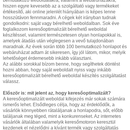
bemutatkozó weboldalakra, valamint a webáruházakra,
hiszen egyre kevesebb az a szolgáltató vagy termékeket
értékesítő, aki online jelenlét hiányában is képes lenne
hosszútávon fennmaradni. A cégek két irányban tudnak
gondolkodni: saját vagy bérelhető weboldalban. Sok éve
foglalkozom keresőoptimalizált bérelhető weboldal
készítéssel, valamint természetesen olyan honlapokkal is,
amelyek átadás után véglegesen a vevő tulajdonában
maradnak. Az évek során több 100 bemutatkozó honlapot és
webáruházat adtam át sikeresen, így jól látom, mikor, melyik
lehetőséget érdemesebb inkább választani.
Az alábbi sorokkal bízom benne, hogy segíthetek döntést
hozni abban, hogy saját weboldalt nyiss vagy inkább
keresőoptimalizált bérelhető weboldal készítés szolgáltatást
válassz.
Először is: mit jelent az, hogy keresőoptimalizált?
A keresőoptimalizált weboldal kifejezés már sokak számára
ismerős lehet. Elsődleges célja, hogy az érdeklődők, a
vásárlók könnyebben rátaláljanak a honlapodra, sőt, előbb
találjanak meg téged, mint a konkurenseket. Az internetes
vásárlók általában valamelyik keresőmotoron keresztül
kezdenek el nézelődni a kívánt termék vagy szolgáltatás