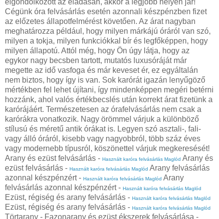
elgondolkozott az eladásán, akkor a legjobb helyen jár!
Cégünk óra felvásárlás esetén azonnali készpénzben fizet
az előzetes állapotfelmérést követően. Az árat nagyban
meghatározza például, hogy milyen márkájú óráról van szó,
milyen a tokja, milyen funkciókkal bír és legfőképpen, hogy
milyen állapotú. Attól még, hogy Ön úgy látja, hogy az
egykor nagy becsben tartott, mutatós luxusóráját már
megette az idő vasfoga és már keveset ér, ez egyáltalán
nem biztos, hogy így is van. Sok karórát igazán lenyűgöző
mértékben fel lehet újítani, így mindenképpen megéri betérni
hozzánk, ahol valós értékbecslés után korrekt árat fizetünk a
karórájáért. Természetesen az órafelvásárlás nem csak a
karórákra vonatkozik. Nagy örömmel várjuk a különböző
stílusú és méretű antik órákat is. Legyen szó asztali-, fali-
vagy álló óráról, kisebb vagy nagyobbról, több száz éves
vagy modernebb típusról, köszönettel várjuk megkeresését!
Arany és ezüst felvásárlás -
Arany és
Használt karóra felvásárlás Maglód
ezüst felvásárlás -
Arany felvásárlás
Használt karóra felvásárlás Maglód
azonnal készpénzért -
Arany
Használt karóra felvásárlás Maglód
felvásárlás azonnal készpénzért -
Használt karóra felvásárlás Maglód
Ezüst, régiség és arany felvásárlás -
Használt karóra felvásárlás Maglód
Ezüst, régiség és arany felvásárlás -
Használt karóra felvásárlás Maglód
Törtarany - Fazonarany és ezüst ékszerek felvásárlása -