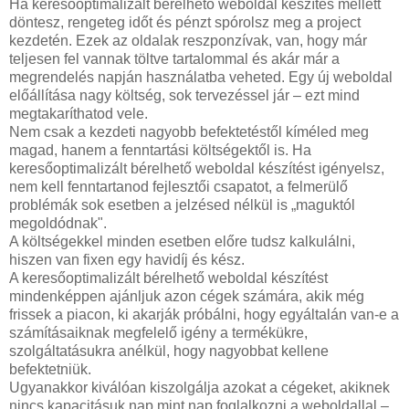
Ha keresőoptimalizált bérelhető weboldal készítés mellett
döntesz, rengeteg időt és pénzt spórolsz meg a project
kezdetén. Ezek az oldalak reszponzívak, van, hogy már
teljesen fel vannak töltve tartalommal és akár már a
megrendelés napján használatba veheted. Egy új weboldal
előállítása nagy költség, sok tervezéssel jár – ezt mind
megtakaríthatod vele.
Nem csak a kezdeti nagyobb befektetéstől kíméled meg
magad, hanem a fenntartási költségektől is. Ha
keresőoptimalizált bérelhető weboldal készítést igényelsz,
nem kell fenntartanod fejlesztői csapatot, a felmerülő
problémák sok esetben a jelzésed nélkül is „maguktól
megoldódnak".
A költségekkel minden esetben előre tudsz kalkulálni,
hiszen van fixen egy havidíj és kész.
A keresőoptimalizált bérelhető weboldal készítést
mindenképpen ajánljuk azon cégek számára, akik még
frissek a piacon, ki akarják próbálni, hogy egyáltalán van-e a
számításaiknak megfelelő igény a termékükre,
szolgáltatásukra anélkül, hogy nagyobbat kellene
befektetniük.
Ugyanakkor kiválóan kiszolgálja azokat a cégeket, akiknek
nincs kapacitásuk nap mint nap foglalkozni a weboldallal –