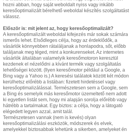
hozni abban, hogy saját weboldalt nyiss vagy inkább
keresőoptimalizált bérelhető weboldal készítés szolgáltatást
válassz.
Először is: mit jelent az, hogy keresőoptimalizált?
A keresőoptimalizált weboldal kifejezés már sokak számára
ismerős lehet. Elsődleges célja, hogy az érdeklődők, a
vásárlók könnyebben rátaláljanak a honlapodra, sőt, előbb
találjanak meg téged, mint a konkurenseket. Az internetes
vásárlók általában valamelyik keresőmotoron keresztül
kezdenek el nézelődni a kívánt termék vagy szolgáltatás
lehetőségei között. (Ilyen keresőmotor például a Google, a
Bing vagy a Yahoo is.) A keresési találatok között két módon
kerülhetsz előrébb a listában: fizetett hirdetéssel vagy
keresőoptimalizálással. Természetesen sem a Google, sem
a Bing és semelyik más keresőmotor üzemeltető nem adott
ki egyetlen listát sem, hogy mi alapján sorolja előrébb vagy
hátrébb a tartalmakat. Egy biztos: a célja, hogy a látogató
elégedett legyen azzal, amit talál.
Természetesen vannak (nem is kevés) olyan
keresőoptimalizálási eszközök, módszerek és elvek,
amelyekkel biztosabbak lehetünk a sikerben, amelyeket én