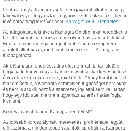
Fontos, hogy a Kamara zselét nem javasolt alkohollal vagy
kávéval együtt fogyasztani, ugyanis ezek blokkolják a benne
lévő hatóanyag felszívódását.
Kamagra GOLD rendelés
Az adagolását tekintve a Kamagra Goldból akár töredéket is
be lehet venni, ha nem szeretne olyan hosszan tartó hatást.
Egy nap azonban egy adagnál többet semmiképp nem
ajánlott alkalmazni, mert mint minden szer, a Kamagra is
túladagolható.
Akik Kamagra rendelést adnak le, nem kell tartaniuk tőle,
hogy ha felhagynak az alkalmazásával sokkal kevésbé lesz
élvezetes számukra a szex, mint előtte. Ahogy korábban azt
már említettük, a Kamagra semmilyen függőséget nem okoz
és nem is szokik hozzá a szervezet, így attól sem kell tartani,
hogy egy idő után már nem ugyanazt az erős hatást fogja
kiváltani.
Kiknek javasolt leadni Kamagra rendelést?
Az idősebb korosztálynak, merevedési problémával együtt
élők számára mindenképpen ajánlott kipróbálni a Kamagra