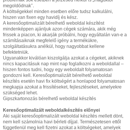
megoldódnak".
A költségekkel minden esetben előre tudsz kalkulálni,
hiszen van fixen egy havidíj és kész.
A keresőoptimalizált bérelhető weboldal készítést
mindenképpen ajánljuk azon cégek számára, akik még
frissek a piacon, ki akarják próbálni, hogy egyáltalán van-e a
számításaiknak megfelelő igény a termékükre,
szolgáltatásukra anélkül, hogy nagyobbat kellene
befektetniük.
Ugyanakkor kiválóan kiszolgálja azokat a cégeket, akiknek
nincs kapacitásuk nap mint nap foglalkozni a weboldallal –
hiszen fontos tudni, hogy egy weboldalt folyamatosan
gondozni kell. Keresőoptimalizált bérelhető weboldal
készítés esetén havi fix költségért a honlapod folyamatosan
megkapja azokat a frissítéseket, fejlesztéseket, amelyekre
szükséged lehet.
Gipszkartonozás bérelhető weboldal készítés
Keresőoptimalizált weboldalkészítés előnyei
Aki saját keresőoptimalizált weboldal készítés mellett dönt,
nem kell számolnia havi bérleti díjjal. Természetesen ettől
függetlenül meg kell fizetni azokat a költségeket, amelyek