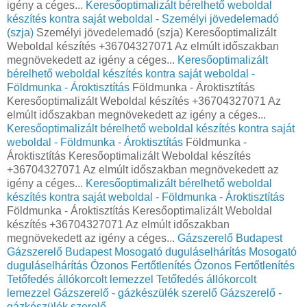
igény a céges...
Keresőoptimalizált bérelhető weboldal
készítés kontra saját weboldal - Személyi jövedelemadó
(szja)
Személyi jövedelemadó (szja) Keresőoptimalizált
Weboldal készítés +36704327071 Az elmúlt időszakban
megnövekedett az igény a céges...
Keresőoptimalizált
bérelhető weboldal készítés kontra saját weboldal -
Földmunka - Ároktisztítás
Földmunka - Ároktisztítás
Keresőoptimalizált Weboldal készítés +36704327071 Az
elmúlt időszakban megnövekedett az igény a céges...
Keresőoptimalizált bérelhető weboldal készítés kontra saját
weboldal - Földmunka - Ároktisztítás
Földmunka -
Ároktisztítás Keresőoptimalizált Weboldal készítés
+36704327071 Az elmúlt időszakban megnövekedett az
igény a céges...
Keresőoptimalizált bérelhető weboldal
készítés kontra saját weboldal - Földmunka - Ároktisztítás
Földmunka - Ároktisztítás Keresőoptimalizált Weboldal
készítés +36704327071 Az elmúlt időszakban
megnövekedett az igény a céges...
Gázszerelő Budapest
Gázszerelő Budapest
Mosogató duguláselhárítás
Mosogató
duguláselhárítás
Ózonos Fertőtlenítés
Ózonos Fertőtlenítés
Tetőfedés állókorcolt lemezzel
Tetőfedés állókorcolt
lemezzel
Gázszerelő - gázkészülék szerelő
Gázszerelő -
gázkészülék szerelő