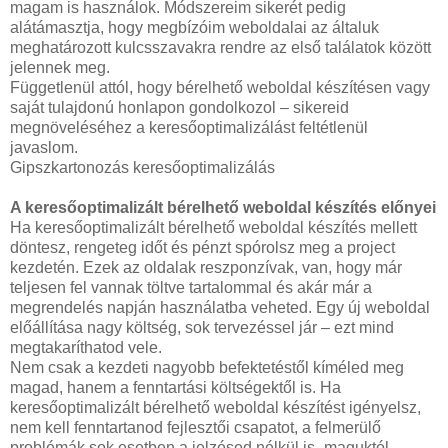
magam is használok. Módszereim sikerét pedig
alátámasztja, hogy megbízóim weboldalai az általuk
meghatározott kulcsszavakra rendre az első találatok között
jelennek meg.
Függetlenül attól, hogy bérelhető weboldal készítésen vagy
saját tulajdonú honlapon gondolkozol – sikereid
megnöveléséhez a keresőoptimalizálást feltétlenül
javaslom.
Gipszkartonozás keresőoptimalizálás
A keresőoptimalizált bérelhető weboldal készítés előnyei
Ha keresőoptimalizált bérelhető weboldal készítés mellett
döntesz, rengeteg időt és pénzt spórolsz meg a project
kezdetén. Ezek az oldalak reszponzívak, van, hogy már
teljesen fel vannak töltve tartalommal és akár már a
megrendelés napján használatba veheted. Egy új weboldal
előállítása nagy költség, sok tervezéssel jár – ezt mind
megtakaríthatod vele.
Nem csak a kezdeti nagyobb befektetéstől kíméled meg
magad, hanem a fenntartási költségektől is. Ha
keresőoptimalizált bérelhető weboldal készítést igényelsz,
nem kell fenntartanod fejlesztői csapatot, a felmerülő
problémák sok esetben a jelzésed nélkül is „maguktól