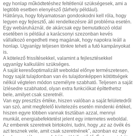
egy honlap működtetéshez feltétlenül szükségesek, ami a
legtöbb esetben elenyésző (tárhely például).
Hátránya, hogy folyamatosan gondoskodni kell róla, hogy
legyen egy fejlesztő, aki rendelkezésre áll probléma esetén.
Egy webáruháznál, de akárcsak egy bemutatkozó oldal
esetében is például a karácsonyi szezonban kevés
vállalkozó engedheti meg magának, hogy napokra leáll a
honlap. Ugyanígy teljesen tönkre teheti a futó kampányokat
is.
A kötelező frissítésekkel, valamint a fejlesztésekkel
ugyanígy kalkulálni szükséges.
A saját keresőoptimalizált weboldal előnye természetesen,
hogy saját tulajdonban van és tulajdonképpen kötöttségek
nélkül végtelen módon személyre szabható. Teljesen a saját
ízlésedre szabhatod, olyan extra funkciókat építtethetsz
bele, amilyet csak szeretnél.
Van egy presztízs értéke, hiszen valóban a saját felületedről
van szó, amit megfelelő kivitelezés esetén mindenki értékel,
hiszen egyre többen vannak tisztában azzal, mennyi
munkát, energiabefektetést jelent egy internetes weboldal.
Az emberek szeretnek birtokolni, tudni, hogy „ez az övék és
azt tesznek vele, amit csak szeretnének", azonban ez egy