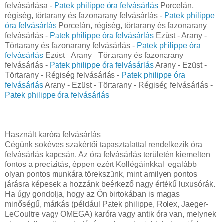
felvásárlása -
Patek philippe óra felvásárlás
Porcelán,
régiség, törtarany és fazonarany felvásárlás -
Patek philippe
óra felvásárlás
Porcelán, régiség, törtarany és fazonarany
felvásárlás -
Patek philippe óra felvásárlás
Ezüst - Arany -
Törtarany és fazonarany felvásárlás -
Patek philippe óra
felvásárlás
Ezüst - Arany - Törtarany és fazonarany
felvásárlás -
Patek philippe óra felvásárlás
Arany - Ezüst -
Törtarany - Régiség felvásárlás -
Patek philippe óra
felvásárlás
Arany - Ezüst - Törtarany - Régiség felvásárlás -
Patek philippe óra felvásárlás
Használt karóra felvásárlás
Cégünk sokéves szakértői tapasztalattal rendelkezik óra
felvásárlás kapcsán. Az óra felvásárlás területén kiemelten
fontos a precizitás, éppen ezért Kollégáinkkal legalább
olyan pontos munkára törekszünk, mint amilyen pontos
járásra képesek a hozzánk beérkező nagy értékű luxusórák.
Ha úgy gondolja, hogy az Ön birtokában is magas
minőségű, márkás (például Patek philippe, Rolex, Jaeger-
LeCoultre vagy OMEGA) karóra vagy antik óra van, melynek