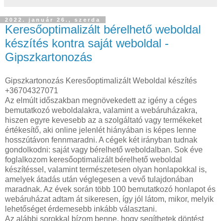
2022. január 26., szerda
Keresőoptimalizált bérelhető weboldal
készítés kontra saját weboldal -
Gipszkartonozás
Gipszkartonozás Keresőoptimalizált Weboldal készítés
+36704327071
Az elmúlt időszakban megnövekedett az igény a céges
bemutatkozó weboldalakra, valamint a webáruházakra,
hiszen egyre kevesebb az a szolgáltató vagy termékeket
értékesítő, aki online jelenlét hiányában is képes lenne
hosszútávon fennmaradni. A cégek két irányban tudnak
gondolkodni: saját vagy bérelhető weboldalban. Sok éve
foglalkozom keresőoptimalizált bérelhető weboldal
készítéssel, valamint természetesen olyan honlapokkal is,
amelyek átadás után véglegesen a vevő tulajdonában
maradnak. Az évek során több 100 bemutatkozó honlapot és
webáruházat adtam át sikeresen, így jól látom, mikor, melyik
lehetőséget érdemesebb inkább választani.
Az alábbi sorokkal bízom benne, hogy segíthetek döntést