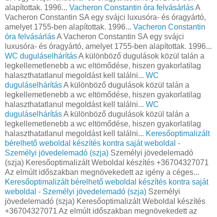
alapítottak. 1996...
Vacheron Constantin óra felvásárlás
A
Vacheron Constantin SA egy svájci luxusóra- és óragyártó,
amelyet 1755-ben alapítottak. 1996...
Vacheron Constantin
óra felvásárlás
A Vacheron Constantin SA egy svájci
luxusóra- és óragyártó, amelyet 1755-ben alapítottak. 1996...
WC duguláselhárítás
A különböző dugulások közül talán a
legkellemetlenebb a wc eltömődése, hiszen gyakorlatilag
halaszthatatlanul megoldást kell találni...
WC
duguláselhárítás
A különböző dugulások közül talán a
legkellemetlenebb a wc eltömődése, hiszen gyakorlatilag
halaszthatatlanul megoldást kell találni...
WC
duguláselhárítás
A különböző dugulások közül talán a
legkellemetlenebb a wc eltömődése, hiszen gyakorlatilag
halaszthatatlanul megoldást kell találni...
Keresőoptimalizált
bérelhető weboldal készítés kontra saját weboldal -
Személyi jövedelemadó (szja)
Személyi jövedelemadó
(szja) Keresőoptimalizált Weboldal készítés +36704327071
Az elmúlt időszakban megnövekedett az igény a céges...
Keresőoptimalizált bérelhető weboldal készítés kontra saját
weboldal - Személyi jövedelemadó (szja)
Személyi
jövedelemadó (szja) Keresőoptimalizált Weboldal készítés
+36704327071 Az elmúlt időszakban megnövekedett az