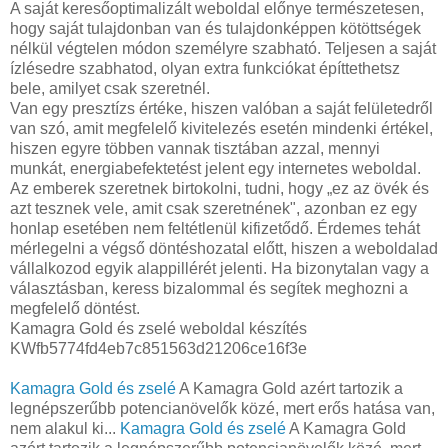
A saját keresőoptimalizált weboldal előnye természetesen,
hogy saját tulajdonban van és tulajdonképpen kötöttségek
nélkül végtelen módon személyre szabható. Teljesen a saját
ízlésedre szabhatod, olyan extra funkciókat építtethetsz
bele, amilyet csak szeretnél.
Van egy presztízs értéke, hiszen valóban a saját felületedről
van szó, amit megfelelő kivitelezés esetén mindenki értékel,
hiszen egyre többen vannak tisztában azzal, mennyi
munkát, energiabefektetést jelent egy internetes weboldal.
Az emberek szeretnek birtokolni, tudni, hogy „ez az övék és
azt tesznek vele, amit csak szeretnének", azonban ez egy
honlap esetében nem feltétlenül kifizetődő. Érdemes tehát
mérlegelni a végső döntéshozatal előtt, hiszen a weboldalad
vállalkozod egyik alappillérét jelenti. Ha bizonytalan vagy a
választásban, keress bizalommal és segítek meghozni a
megfelelő döntést.
Kamagra Gold és zselé weboldal készítés
KWfb5774fd4eb7c851563d21206ce16f3e
Kamagra Gold és zselé
A Kamagra Gold azért tartozik a
legnépszerűbb potencianövelők közé, mert erős hatása van,
nem alakul ki...
Kamagra Gold és zselé
A Kamagra Gold