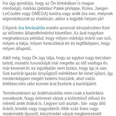
Ha úgy gondolja, hogy az Ön birtokában is magas
minőségű, márkás (például Patek philippe, Rolex, Jaeger-
LeCoultre vagy OMEGA) karóra vagy antik óra van, melynek
elgondolkozott az eladásán, akkor a legjobb helyen jár!
Cégünk
óra felvásárlás
esetén azonnali készpénzben fizet
az előzetes állapotfelmérést követően. Az árat nagyban
meghatározza például, hogy milyen márkájú óráról van szó,
milyen a tokja, milyen funkciókkal bír és legfőképpen, hogy
milyen állapotú.
Attól még, hogy Ön úgy látja, hogy az egykor nagy becsben
tartott, mutatós luxusóráját már megette az idő vasfoga és
már keveset ér, ez egyáltalán nem biztos, hogy így is van.
Sok karórát igazán lenyűgöző mértékben fel lehet újítani, így
mindenképpen megéri betérni hozzánk, ahol valós
értékbecslés után korrekt árat fizetünk a karórájáért.
Természetesen az órafelvásárlás nem csak a karórákra
vonatkozik. Nagy örömmel várjuk a különböző stílusú és
méretű antik órákat is. Legyen szó asztali-, fali- vagy álló
óráról, kisebb vagy nagyobbról, több száz éves vagy
modernebb típusról, köszönettel várjuk megkeresését!