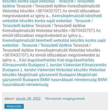
készítés kontra saját weboldal - Teraszok / Terasztető
építése
Teraszok / Terasztető építése Keresőoptimalizált
Weboldal készítés +36704327071 Az elmúlt időszakban
megnövekedett az igény a...
Keresőoptimalizált bérelhető
weboldal készítés kontra saját weboldal - Teraszok /
Terasztető építése
Teraszok / Terasztető építése
Keresőoptimalizált Weboldal készítés +36704327071 Az
elmúlt időszakban megnövekedett az igény a...
Keresőoptimalizált bérelhető weboldal készítés kontra saját
weboldal - Teraszok / Terasztető építése
Teraszok /
Terasztető építése Keresőoptimalizált Weboldal készítés
+36704327071 Az elmúlt időszakban megnövekedett az
igény a...
Kád duguláselhárítás
Kád duguláselhárítás
Klímaszerelés Budapest 1. kerület Várkerület
Klímaszerelés
Budapest 1. kerület Várkerület
Weboldal készítés
Weboldal
készítés
Megbízható gázszerelő Budapest
Megbízható
gázszerelő Budapest
BMW használtautó németország
BMW
használtautó németország
dátum:
január 28, 2022
Nincsenek megjegyzések:
Megosztás