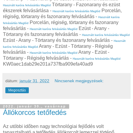
Törtarany - Fazonarany és ezüst
Használt karóra felvásárlás Maglód
ékszerek felvásárlása -
Porcelán,
Használt karóra felvásárlás Maglód
régiség, törtarany és fazonarany felvásárlás -
Használt karóra
Porcelán, régiség, törtarany és fazonarany
felvásárlás Maglód
felvásárlás -
Ezüst - Arany -
Használt karóra felvásárlás Maglód
Törtarany és fazonarany felvásárlás -
Használt karóra felvásárlás Maglód
Ezüst - Arany - Törtarany és fazonarany felvásárlás -
Használt
Arany - Ezüst - Törtarany - Régiség
karóra felvásárlás Maglód
felvásárlás -
Arany - Ezüst -
Használt karóra felvásárlás Maglód
Törtarany - Régiség felvásárlás -
Használt karóra felvásárlás Maglód
KW0aec1dab29e201a737fba909efa40ad9
dátum:
január 31, 2022
Nincsenek megjegyzések:
Megosztás
2022. január 30., vasárnap
Állókorcos tetőfedés
Az utóbbi időben nagy technológiai fejlődés volt
tapasztalható a tetőfedés állókorcolt lemezzel történő