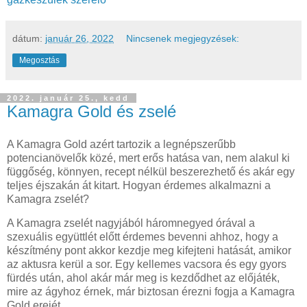
dátum:
január 26, 2022
Nincsenek megjegyzések:
Megosztás
2022. január 25., kedd
Kamagra Gold és zselé
A Kamagra Gold azért tartozik a legnépszerűbb
potencianövelők közé, mert erős hatása van, nem alakul ki
függőség, könnyen, recept nélkül beszerezhető és akár egy
teljes éjszakán át kitart. Hogyan érdemes alkalmazni a
Kamagra zselét?
A Kamagra zselét nagyjából háromnegyed órával a
szexuális együttlét előtt érdemes bevenni ahhoz, hogy a
készítmény pont akkor kezdje meg kifejteni hatását, amikor
az aktusra kerül a sor. Egy kellemes vacsora és egy gyors
fürdés után, ahol akár már meg is kezdődhet az előjáték,
mire az ágyhoz érnek, már biztosan érezni fogja a Kamagra
Gold erejét.