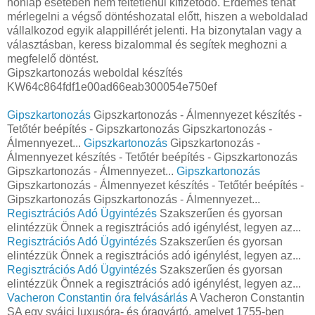
honlap esetében nem feltétlenül kifizetődő. Érdemes tehát
mérlegelni a végső döntéshozatal előtt, hiszen a weboldalad
vállalkozod egyik alappillérét jelenti. Ha bizonytalan vagy a
választásban, keress bizalommal és segítek meghozni a
megfelelő döntést.
Gipszkartonozás weboldal készítés
KW64c864fdf1e00ad66eab300054e750ef
Gipszkartonozás
Gipszkartonozás - Álmennyezet készítés -
Tetőtér beépítés - Gipszkartonozás Gipszkartonozás -
Álmennyezet...
Gipszkartonozás
Gipszkartonozás -
Álmennyezet készítés - Tetőtér beépítés - Gipszkartonozás
Gipszkartonozás - Álmennyezet...
Gipszkartonozás
Gipszkartonozás - Álmennyezet készítés - Tetőtér beépítés -
Gipszkartonozás Gipszkartonozás - Álmennyezet...
Regisztrációs Adó Ügyintézés
Szakszerűen és gyorsan
elintézzük Önnek a regisztrációs adó igénylést, legyen az...
Regisztrációs Adó Ügyintézés
Szakszerűen és gyorsan
elintézzük Önnek a regisztrációs adó igénylést, legyen az...
Regisztrációs Adó Ügyintézés
Szakszerűen és gyorsan
elintézzük Önnek a regisztrációs adó igénylést, legyen az...
Vacheron Constantin óra felvásárlás
A Vacheron Constantin
SA egy svájci luxusóra- és óragyártó, amelyet 1755-ben