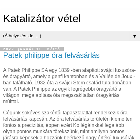
Katalizátor vétel
▼
2022. január 31., hétfő
Patek philippe óra felvásárlás
A Patek Philippe SA egy 1839 -ben alapított svájci luxusóra-
és óragyártó, amely a genfi ​​kantonban és a Vallée de Joux -
ban található. 1932 óta a svájci Stern család tulajdonában
van. A Patek Philippe az egyik legrégebbi óragyártó a
világon, megalapítása óta megszakítatlan óragyártási
múlttal.
Cégünk sokéves szakértői tapasztalattal rendelkezik óra
felvásárlás kapcsán. Az óra felvásárlás területén kiemelten
fontos a precizitás, éppen ezért Kollégáinkkal legalább
olyan pontos munkára törekszünk, mint amilyen pontos
járásra képesek a hozzánk beérkező nagy értékű luxusórák.