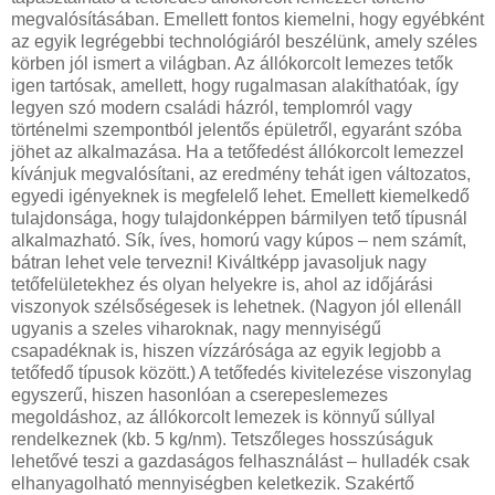
megvalósításában. Emellett fontos kiemelni, hogy egyébként
az egyik legrégebbi technológiáról beszélünk, amely széles
körben jól ismert a világban. Az állókorcolt lemezes tetők
igen tartósak, amellett, hogy rugalmasan alakíthatóak, így
legyen szó modern családi házról, templomról vagy
történelmi szempontból jelentős épületről, egyaránt szóba
jöhet az alkalmazása. Ha a tetőfedést állókorcolt lemezzel
kívánjuk megvalósítani, az eredmény tehát igen változatos,
egyedi igényeknek is megfelelő lehet. Emellett kiemelkedő
tulajdonsága, hogy tulajdonképpen bármilyen tető típusnál
alkalmazható. Sík, íves, homorú vagy kúpos – nem számít,
bátran lehet vele tervezni! Kiváltképp javasoljuk nagy
tetőfelületekhez és olyan helyekre is, ahol az időjárási
viszonyok szélsőségesek is lehetnek. (Nagyon jól ellenáll
ugyanis a szeles viharoknak, nagy mennyiségű
csapadéknak is, hiszen vízzárósága az egyik legjobb a
tetőfedő típusok között.) A tetőfedés kivitelezése viszonylag
egyszerű, hiszen hasonlóan a cserepeslemezes
megoldáshoz, az állókorcolt lemezek is könnyű súllyal
rendelkeznek (kb. 5 kg/nm). Tetszőleges hosszúságuk
lehetővé teszi a gazdaságos felhasználást – hulladék csak
elhanyagolható mennyiségben keletkezik. Szakértő