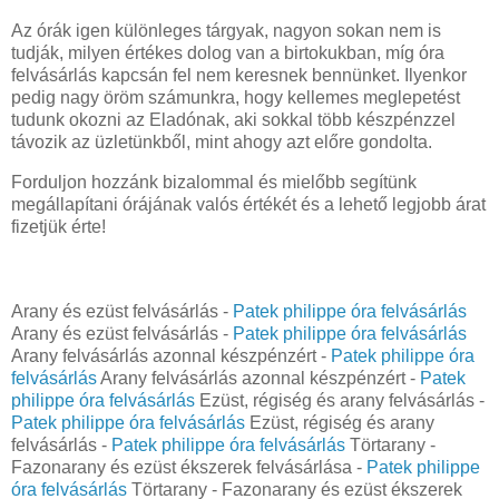
Az órák igen különleges tárgyak, nagyon sokan nem is
tudják, milyen értékes dolog van a birtokukban, míg óra
felvásárlás kapcsán fel nem keresnek bennünket. Ilyenkor
pedig nagy öröm számunkra, hogy kellemes meglepetést
tudunk okozni az Eladónak, aki sokkal több készpénzzel
távozik az üzletünkből, mint ahogy azt előre gondolta.
Forduljon hozzánk bizalommal és mielőbb segítünk
megállapítani órájának valós értékét és a lehető legjobb árat
fizetjük érte!
Arany és ezüst felvásárlás -
Patek philippe óra felvásárlás
Arany és ezüst felvásárlás -
Patek philippe óra felvásárlás
Arany felvásárlás azonnal készpénzért -
Patek philippe óra
felvásárlás
Arany felvásárlás azonnal készpénzért -
Patek
philippe óra felvásárlás
Ezüst, régiség és arany felvásárlás -
Patek philippe óra felvásárlás
Ezüst, régiség és arany
felvásárlás -
Patek philippe óra felvásárlás
Törtarany -
Fazonarany és ezüst ékszerek felvásárlása -
Patek philippe
óra felvásárlás
Törtarany - Fazonarany és ezüst ékszerek