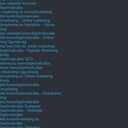
íjas weboldal készítés
őoptimalizálás
e marketing és keresőmarketing
dal keresőoptimalizálás -
őmarketing - Online marketing
őmarketing és linképítés - Online
ting
íjas weboldal keresőoptimalizálás
dal keresőoptimalizálás - Online
ting Ügynökség
dal készítés és online marketing
őoptimalizálás - Digitális Marketing
ökség
őoptimalizálás SEO
attervezés keresőoptimalizálás
uház keresőoptimalizálás
e Marketing Ügynökség
őmarketing és Online marketing
ökség
dal keresőoptimalizálás,
őmarketing
dal keresőoptimalizálás - Webáruház
ting
dal keresőoptimalizálás -
őoptimalizálás Budapest
őoptimalizálás - Weboldal
őoptimalizálás
dal keresőmarketing és
őoptimalizálás
őoptimalizálás Weboldal -