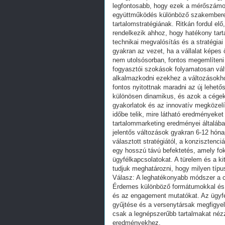
legfontosabb, hogy ezek a mérőszámok ö
együttműködés különböző szakemberek
tartalomstratégiának. Ritkán fordul 
rendelkezik ahhoz, hogy hatékony tartal
technikai megvalósítás és a stratégia
gyakran az vezet, ha a vállalat képes
nem utolsósorban, fontos megemlíteni 
fogyasztói szokások folyamatosan vál
alkalmazkodni ezekhez a változásokhoz
fontos nyitottnak maradni az új lehet
különösen dinamikus, és azok a cégek 
gyakorlatok és az innovatív megközel
időbe telik, mire látható eredményeket
tartalommarketing eredményei általáb
jelentős változások gyakran 6-12 hóna
választott stratégiától, a konzisztenci
egy hosszú távú befektetés, amely fok
ügyfélkapcsolatokat. A türelem és a k
tudjuk meghatározni, hogy milyen típ
Válasz: A leghatékonyabb módszer a c
Érdemes különböző formátumokkal és t
és az engagement mutatókat. Az ügyfel
gyűjtése és a versenytársak megfigyel
csak a legnépszerűbb tartalmakat néz
eredményekhez.