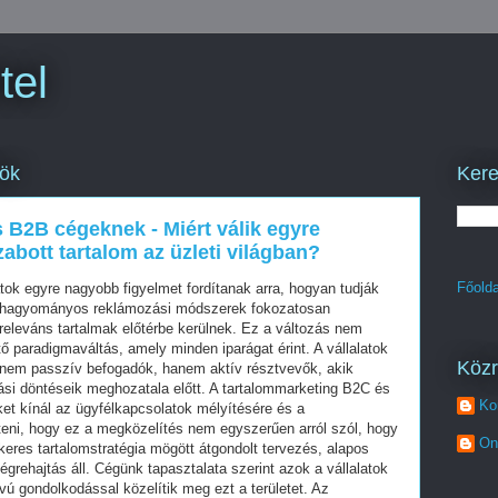
tel
Kere
tök
 B2B cégeknek - Miért válik egyre
abott tartalom az üzleti világban?
Főolda
tok egyre nagyobb figyelmet fordítanak arra, hogyan tudják
A hagyományos reklámozási módszerek fokozatosan
 releváns tartalmak előtérbe kerülnek. Ez a változás nem
 paradigmaváltás, amely minden iparágat érint. A vállalatok
Köz
 nem passzív befogadók, hanem aktív résztvevők, akik
ási döntéseik meghozatala előtt. A tartalommarketing B2C és
Ko
et kínál az ügyfélkapcsolatok mélyítésére és a
eni, hogy ez a megközelítés nem egyszerűen arról szól, hogy
On
keres tartalomstratégia mögött átgondolt tervezés, alapos
grehajtás áll. Cégünk tapasztalata szerint azok a vállalatok
vú gondolkodással közelítik meg ezt a területet. Az