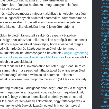
lföldi célközönség számára. Ennek érdekében a
Keres
rmátumokat, témákat határozzák meg, amelyek elérésre,
Webol
 az olvasókat.
keres
i és közösségimédia-stratégia kialakítása is kulcsfontosságú.
Webol
keres
pezi a leghatékonyabb hirdetési csatornákat, formátumokat és
Havid
 elérése érdekében. Emellett a közösségimédia-megjelenés
Honla
ka hiteles, elköteleződést kiváltó jelenléttel bírjon a
Keres
webol
öldön területén tapasztalt szakértői csapata végigkíséri
Marke
optim
va, hogy a vállalkozások sikeres online stratégiát építhessenek
Webol
atékony megoldásaikkal garantálják, hogy a weboldal magas
Dwell
ikált hirdetési és közösségi jelenléttel jelenjen meg a
Dwell
k külföldi online láthatóságát és bevételeit.
Google ügynökség
Dwell
e ügynökség és mobilbarát weboldal készítés
Egy egyedülálló
keres
Keres
feldobja a weboldaladat
Keres
tal rendelkezik a linkmarketing területén, így tudásunkra és
Keres
számíthatsz, ha szeretnéd láthatóságod és online jelenléted
keres
lcsfontosságú eleme a weboldalad sikerének, hiszen a
Havid
ulnak a jó keresőmotor-optimalizáláshoz (SEO) és a tekintély
Webol
Webol
Honla
keting stratégiák kidolgozásában segít, amelyek a te egyedi
Keres
. Nem ragadunk le a hagyományos, sablonos megoldásoknál,
Mark
llunk elő, hogy valóban kiemelkedő eredményeket érhess el.
Egyed
k a piaci versenytársak linkprofiljait, hogy feltérképezzék a
keres
Egyed
kes link-lehetőségeket. Ezután egyedi link-építési tervvel