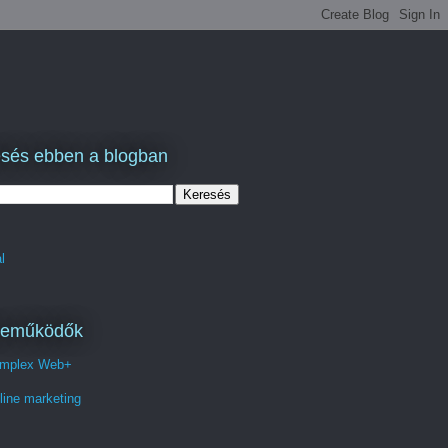
sés ebben a blogban
l
reműködők
mplex Web+
line marketing