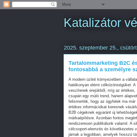
Katalizátor vé
2025. szeptember 25., csütör
Tartalommarketing B2C és
fontosabbá a személyre sz
A modern üzleti környezetben a vállala
hatékonyan elérni célközönségüket. 
veszítenek erejükből, míg az értékes,
csupán egy múló trend, hanem alapvető
felismerték, hogy az ügyfelek ma már
értékes információkat keresnek vásárl
B2B cégeknek egyaránt új lehetőségek
márkaépítésre. Azonban fontos megért
rendszeresen publikálunk valamit. A si
célcsoport-elemzés és következetes vé
járnak a legjobban, amelyek hosszú tá