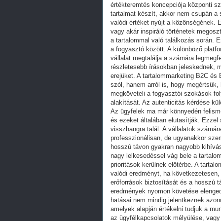
értékteremtés koncepciója központi sz
tartalmat készít, akkor nem csupán a 
valódi értéket nyújt a közönségének. E
vagy akár inspiráló történetek megoszt
a tartalommal való találkozás során. 
a fogyasztó között. A különböző plat
vállalat megtalálja a számára legmeg
részletesebb írásokban jeleskednek, m
erejüket. A tartalommarketing B2C é
szól, hanem arról is, hogy megértsük,
megköveteli a fogyasztói szokások fo
alakítását. Az autenticitás kérdése k
Az ügyfelek ma már könnyedén felismer
és ezeket általában elutasítják. Ezz
visszhangra talál. A vállalatok számára
professzionálisan, de ugyanakkor sze
hosszú távon gyakran nagyobb kihívást
nagy lelkesedéssel vág bele a tartal
prioritások kerülnek előtérbe. A tar
valódi eredményt, ha következetesen,
erőforrások biztosítását és a hosszú 
eredmények nyomon követése elengedh
hatásai nem mindig jelentkeznek azon
amelyek alapján értékelni tudjuk a m
az ügyfélkapcsolatok mélyülése, vagy