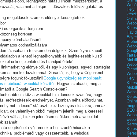
Onlin
legmegfelelőbb, legnagyobb hatású linkek megszerzését, a
Webár
zását, valamint a linkprofil időszakos felülvizsgálatát és
Helyi
készí
keting megoldások számos előnnyel kecsegtetnek:
Onlin
Webol
ábor
Keres
) és organikus forgalom
Havid
élközönség körében
Egyed
mpány előrehaladásáról
Profe
folyamatos optimalizálására
Webol
Googl
den fázisában a te sikereden dolgozik. Személyre szabott
Tarta
oldaladon a lehető leghatékonyabb és leghitelesebb külső
Mobil
zzel online jelenléted és brandjed értékét.
Webol
ge linkmarketing előnyeiből, és egy különleges, egyedi stratégiát
Olcsó
or keress minket bizalommal. Garantáljuk, hogy a Cégünknél
Webol
Helyi
égre fogunk fókuszálni!
Google ügynökség és mobilbarát
Keres
s mobilbarát weboldal készítés
Hogyan szabadulj meg a
Mobil
blémától a Google Search Console-ban?
Websi
fontosabb eszköz a weboldal tulajdonosok számára, hogy
Keres
si erőfeszítéseik eredményét. Azonban néha előfordulhat,
Onlin
mego
ntly not indexed" státuszt jelez bizonyos oldalakra, ami azt
SEO -
oldalt, de valamilyen okból mégsem jelenik meg a keresési
Webol
rálóvá válhat, hiszen jelentősen csökkentheti a weboldal
webol
lek számát.
Keres
pata segítséget nyújt ennek a bosszantó hibának a
Keres
Keres
chnikai problémáról vagy összetettebb, a weboldal