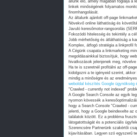
állunk elő, amely magában foglalja a 
linkek minőségének folyamatos monitoro
finomhangolását.
Az általunk ajánlott off-page linkmar
Növekvő online láthatóság és követőt
Javuló keresőmotor-rangsorolás (SERP
Fokozódó hitelesség és tekintély a c
Jobb mérhetőség és átláthatóság a ka
Komplex, átfogó stratégia a linkprofil 
A Cégünk csapata a linkmarketing min
megoldásainkkal biztosítjuk, hogy web
hivatkozások jelenjenek meg, növelve e
Ha te is szeretnél profitálni az off-pa
kidolgozni a te igényeid szerint, akk
mindig a minőségre és az eredményess
weboldal készítés
Google ügynökség é
"Crawled - currently not indexed" pro
A Google Search Console az egyik leg
nyomon kövessék a keresőoptimalizálá
hogy a Search Console "Crawled - curre
jelenti, hogy a Google beindexelte az 
találatok között. Ez a probléma fruszt
látogatottságát és a potenciális ügyfe
Szerencsére Partnerünk szakértői csa
kijavításában. Legyen szó egyszerű te