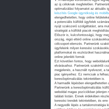
az új céloknak megfelelően. Partnerün
optimalizálási folyamatot az aktuális i
készítés
Google ügynökség és mobilba
elengedhetetlen, hogy online felületek
a potenciális külföldi ügyfelek számára
nyújt szakszerű szolgáltatást, arra mu
stratégiát a külföldi piacok meghódítá
Először is, kulcsfontosságú, hogy meg
ország, régió eltérő online szokásokka
célcsoport-elemzés. Partnerünk szakért
ügyfeleink milyen keresési szokásokka
platformokat és eszközöket használnak
online jelenléti formát.
Ezt követően fontos, hogy weboldalunk
elvárásaihoz. Partnerünk szakértői csa
megjelenés, a használt nyelvezet, a t
piac igényeihez. Ez nemcsak a felhas
keresőoptimalizálás tekintetében is.
A harmadik lépésben elengedhetetlen a
Partnerünk a keresőoptimalizálás külföl
weboldal magas pozíciókban jelenjen 
találati listáin. Ennek érdekében rés
keresési trendek tekintetében, és erre é
A negyedik lépés a tartalomstratégia k