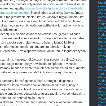
Havid
k szakértői csapata folyamatosan követi a változásokat és az
keres
gényekhez igazítja.
Google ügynökség és mobilbarát weboldal
Onlin
rát weboldal készítés
Napjainkban a vállalkozások számára
Webol
Keres
en is megerősítsék jelenlétüket és vonzóvá tegyék kínálatukat
Keres
. Partnerünk, aki a keresőoptimalizálás külföldön területén
marke
tat rá, hogy milyen öt lépésben építhetünk ki hatékony online
Havid
sa érdekében.
Webol
ismerjük a célpiac online viselkedését és igényeit. Minden
Marke
Webol
l, preferenciákkal rendelkezik, így elengedhetetlen a részletes
Keres
ői csapata segít feltérképezni, hogy a leendő külföldi
Ügyn
l, információkeresési mintázatokkal bírnak, milyen
Keres
 leginkább. Erre alapozva tudjuk kialakítani a leghatékonyabb
Arcul
Webár
Onlin
 tartalma, kinézete tökéletesen illeszkedjen a célközönség
Keres
pata segít abban, hogy a weboldal felépítése, a vizuális
Ügyn
artalmak minden részlete tökéletesen alkalmazkodjon a külföldi
Webol
ználói élmény szempontjából kulcsfontosságú, hanem a
keres
Webol
marke
 hatékony keresőoptimalizálási stratégia kidolgozása.
Webol
dön területén nyújtott szolgáltatásaival biztosítja, hogy a
Keres
meg a legfontosabb kulcsszavakra a célország keresőmotor-
Keres
zletes elemzéseket végeznek a kulcsszavak, a versenytársak, a
keres
pítik fel az optimalizálási tervet.
Webol
keres
ialakítása. Partnerünk segít abban, hogy a weboldal tartalma
Keres