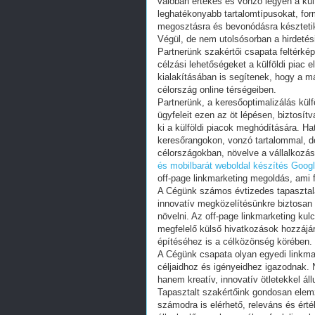
valóban értékes és vonzó legyen a kü
leghatékonyabb tartalomtípusokat, fo
megosztásra és bevonódásra késztetik
Végül, de nem utolsósorban a hirdetés
Partnerünk szakértői csapata feltérké
célzási lehetőségeket a külföldi piac
kialakításában is segítenek, hogy a már
célország online térségeiben.
Partnerünk, a keresőoptimalizálás külf
ügyfeleit ezen az öt lépésen, biztosít
ki a külföldi piacok meghódítására. H
keresőrangokon, vonzó tartalommal, ded
célországokban, növelve a vállalkozáso
és mobilbarát weboldal készítés
Googl
off-page linkmarketing megoldás, ami 
A Cégünk számos évtizedes tapasztalat
innovatív megközelítésünkre biztosan 
növelni. Az off-page linkmarketing ku
megfelelő külső hivatkozások hozzájár
építéséhez is a célközönség körében.
A Cégünk csapata olyan egyedi linkmar
céljaidhoz és igényeidhez igazodnak
hanem kreatív, innovatív ötletekkel á
Tapasztalt szakértőink gondosan elemzi
számodra is elérhető, releváns és érté