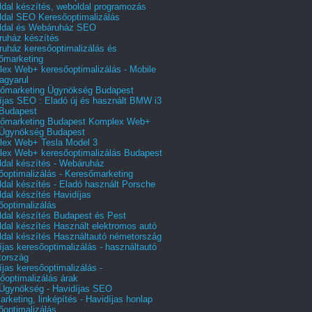
dal készítés, weboldal programozás
dal SEO Keresőoptimalizálás
ldal és Webáruház SEO
uház készítés
uház keresőoptimalizálás és
őmarketing
ex Web+ keresőoptimalizálás - Mobile
agyarul
őmarketing Ügynökség Budapest
íjas SEO : Eladó új és használt BMW i3
Budapest
őmarketing Budapest Komplex Web+
Ügynökség Budapest
ex Web+ Tesla Model 3
ex Web+ keresőoptimalizálás Budapest
dal készítés - Webáruház
őoptimalizálás - Keresőmarketing
dal készítés - Eladó használt Porsche
dal készítés Havidíjas
őoptimalizálás
dal készítés Budapest és Pest
dal készítés Használt elektromos autó
dal készítés Használtautó németország
íjas keresőoptimalizálás - használtautó
tország
íjas keresőoptimalizálás -
őoptimalizálás árak
gynökség - Havidíjas SEO
arketing, linképítés - Havidíjas honlap
őoptimalizálás