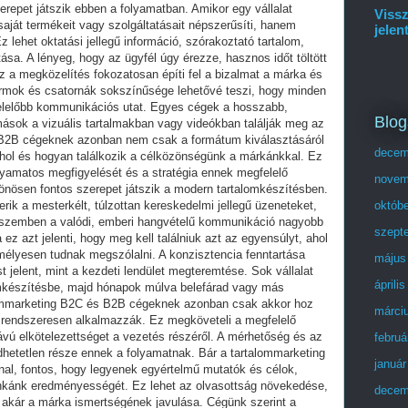
erepet játszik ebben a folyamatban. Amikor egy vállalat
Vissz
saját termékeit vagy szolgáltatásait népszerűsíti, hanem
jelen
z lehet oktatási jellegű információ, szórakoztató tartalom,
ása. A lényeg, hogy az ügyfél úgy érezze, hasznos időt töltött
Ez a megközelítés fokozatosan építi fel a bizalmat a márka és
formok és csatornák sokszínűsége lehetővé teszi, hogy minden
felelőbb kommunikációs utat. Egyes cégek a hosszabb,
Blog
ások a vizuális tartalmakban vagy videókban találják meg az
s B2B cégeknek azonban nem csak a formátum kiválasztásáról
decem
 hol és hogyan találkozik a célközönségünk a márkánkkal. Ez
lyamatos megfigyelését és a stratégia ennek megfelelő
novem
ülönösen fontos szerepet játszik a modern tartalomkészítésben.
ik a mesterkélt, túlzottan kereskedelmi jellegű üzeneteket,
októb
el szemben a valódi, emberi hangvételű kommunikáció nagyobb
szept
 ez azt jelenti, hogy meg kell találniuk azt az egyensúlyt, ahol
mélyesen tudnak megszólalni. A konzisztencia fenntartása
május
 jelent, mint a kezdeti lendület megteremtése. Sok vállalat
áprili
omkészítésbe, majd hónapok múlva belefárad vagy más
talommarketing B2C és B2B cégeknek azonban csak akkor hoz
márci
 rendszeresen alkalmazzák. Ez megköveteli a megfelelő
távú elkötelezettséget a vezetés részéről. A mérhetőség és az
februá
etetlen része ennek a folyamatnak. Bár a tartalommarketing
január
nal, fontos, hogy legyenek egyértelmű mutatók és célok,
unkánk eredményességét. Ez lehet az olvasottság növekedése,
decem
 akár a márka ismertségének javulása. Cégünk szerint a