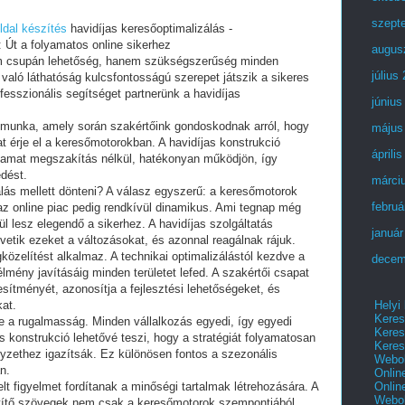
szept
dal készítés
havidíjas keresőoptimalizálás -
: Út a folyamatos online sikerhez
augus
nem csupán lehetőség, hanem szükségszerűség minden
július
n való láthatóság kulcsfontosságú szerepet játszik a sikeres
fesszionális segítséget partnerünk a havidíjas
június
 munka, amely során szakértőink gondoskodnak arról, hogy
május
at érje el a keresőmotorokban. A havidíjas konstrukció
áprili
lyamat megszakítás nélkül, hatékonyan működjön, így
edést.
márci
lás mellett dönteni? A válasz egyszerű: a keresőmotorok
februá
az online piac pedig rendkívül dinamikus. Ami tegnap még
l lesz elegendő a sikerhez. A havidíjas szolgáltatás
január
etik ezeket a változásokat, és azonnal reagálnak rájuk.
özelítést alkalmaz. A technikai optimalizálástól kezdve a
decem
élmény javításáig minden területet lefed. A szakértői csapat
sítményét, azonosítja a fejlesztési lehetőségeket, és
Helyi
kat.
Keres
e a rugalmasság. Minden vállalkozás egyedi, így egyedi
Keres
 konstrukció lehetővé teszi, hogy a stratégiát folyamatosan
Keres
elyzethez igazítsák. Ez különösen fontos a szezonális
Webol
n.
Onlin
Onlin
lt figyelmet fordítanak a minőségi tartalmak létrehozására. A
Webol
etítő szövegek nem csak a keresőmotorok szempontjából