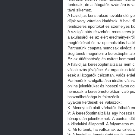
fontosak, de a látogatók számára is v
távú sikerhez.
A havidíjas konstrukció további előnye
díjak vagy váratlan kiadások. A havi d
rendszeres riportokat és személyes ko
A szolgáltatás részeként rendszeres je
alakulásáról és az elért eredményekről
megtérülését és az optimalizálás haté
Partnerünk csapata nemcsak elvégzi a 
Segítenek megérteni a keresőoptimaliz
Ez az átláthatóság és nyitott kommun
A havidíjas keresőoptimalizálás nem 
vállalkozás jövőjébe. Az organikus tal
ezek a látogatók célzottan, valós érde
Partnerünk szolgáltatása ideális vál
online jelenlétüket és hosszú távon go
nemcsak a keresőmotorokban való pozí
használhatósága is fokozódik.
Gyakori kérdések és válaszok:
K: Mennyi idő alatt várhatók látható 
V: A keresőoptimalizálás egy hosszú 
hónap után jelentkeznek. A pontos időt
a kiindulási állapottól. A folyamatos
K: Mi történik, ha változnak az üzleti 
V: A havidíjas konstrukció egyik legn