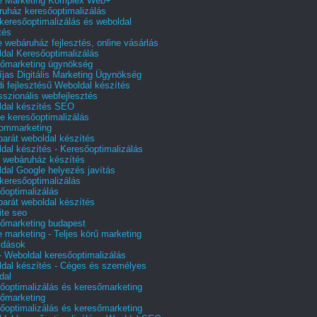
e Marketing Komplex Web+
uház keresőoptimalizálás
 keresőoptimalizálás és weboldal
tés
e webáruház fejlesztés, online vásárlás
dal Keresőoptimalizálás
őmarketing ügynökség
íjas Digitális Marketing Ügynökség
i fejlesztésű Weboldal készítés
sszionális webfejlesztés
dal készítés SEO
e keresőoptimalizálás
lommarketing
barát weboldal készítés
dal készítés - Keresőoptimalizálás
 webáruház készítés
dal Google helyezés javítás
 keresőoptimalizálás
őoptimalizálás
barát weboldal készítés
te seo
őmarketing budapest
e marketing - Teljes körű marketing
ldások
 Weboldal keresőoptimalizálás
dal készítés - Céges és személyes
dal
őoptimalizálás és keresőmarketing
őmarketing
őoptimalizálás és keresőmarketing