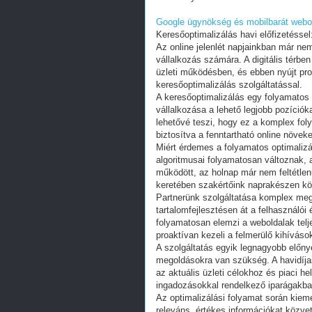
Google ügynökség és mobilbarát webol
Keresőoptimalizálás havi előfizetéssel
Az online jelenlét napjainkban már 
vállalkozás számára. A digitális térbe
üzleti működésben, és ebben nyújt pro
keresőoptimalizálás szolgáltatással.
A keresőoptimalizálás egy folyamatos
vállalkozása a lehető legjobb pozíciók
lehetővé teszi, hogy ez a komplex fo
biztosítva a fenntartható online növek
Miért érdemes a folyamatos optimalizá
algoritmusai folyamatosan változnak, 
működött, az holnap már nem feltétlenü
keretében szakértőink naprakészen köv
Partnerünk szolgáltatása komplex megk
tartalomfejlesztésen át a felhasználói 
folyamatosan elemzi a weboldalak telje
proaktívan kezeli a felmerülő kihíváso
A szolgáltatás egyik legnagyobb előny
megoldásokra van szükség. A havidíjas
az aktuális üzleti célokhoz és piaci h
ingadozásokkal rendelkező iparágakba
Az optimalizálási folyamat során kieme
releváns, értékes információkat közv