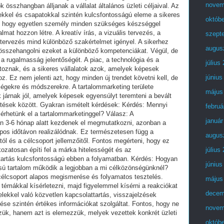
novem
sszhangban álljanak a vállalat általános üzleti céljaival. Az
kel és csapatokkal szintén kulcsfontosságú eleme a sikeres
októb
elő, hogy egyetlen személy minden szükséges készséggel
mat hozzon létre. A kreatív írás, a vizuális tervezés, a
szept
i tervezés mind különböző szakértelmet igényel. A sikerhez
augus
 összehangolni ezeket a különböző kompetenciákat. Végül, de
a rugalmasság jelentőségét. A piac, a technológia és a
július
toznak, és a sikeres vállalatok azok, amelyek képesek
június
. Ez nem jelenti azt, hogy minden új trendet követni kell, de
őségekre és módszerekre. A tartalommarketing területe
május
járnak jól, amelyek képesek egyensúlyt teremteni a bevált
ítések között. Gyakran ismételt kérdések: Kérdés: Mennyi
februá
 érhetünk el a tartalommarketinggel? Válasz: A
január
an 3-6 hónap alatt kezdenek el megmutatkozni, azonban a
pos időtávon realizálódnak. Ez természetesen függ a
augus
ától és a célcsoport jellemzőitől. Fontos megérteni, hogy ez
ozatosan építi fel a márka hitelességét és az
július
itartás kulcsfontosságú ebben a folyamatban. Kérdés: Hogyan
június
usú tartalom működik a legjobban a mi célközönségünknél?
élcsoport alapos megismerése és folyamatos tesztelés.
május
émákkal kísérletezni, majd figyelemmel kísérni a reakciókat
decem
ekkel való közvetlen kapcsolattartás, visszajelzések
ése szintén értékes információkat szolgáltat. Fontos, hogy ne
novem
zük, hanem azt is elemezzük, melyek vezettek konkrét üzleti
októb