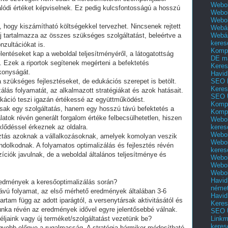
Webol
alódi értéket képviselnek. Ez pedig kulcsfontosságú a hosszú
Webol
Webo
, hogy kiszámítható költségekkel tervezhet. Nincsenek rejtett
Webár
Webár
íj tartalmazza az összes szükséges szolgáltatást, beleértve a
keres
nzultációkat is.
Kompl
lentéseket kap a weboldal teljesítményéről, a látogatottság
DE m
. Ezek a riportok segítenek megérteni a befektetés
Keres
konyságát.
Havid
SEO 
szükséges fejlesztéseket, de edukációs szerepet is betölt.
Keres
álás folyamatát, az alkalmazott stratégiákat és azok hatásait.
SEO 
ikáció teszi igazán értékessé az együttműködést.
Kompl
csak egy szolgáltatás, hanem egy hosszú távú befektetés a
Kompl
álatok révén generált forgalom értéke felbecsülhetetlen, hiszen
Webol
keres
klődéssel érkeznek az oldalra.
Webol
asztás azoknak a vállalkozásoknak, amelyek komolyan veszik
Webol
ndolkodnak. A folyamatos optimalizálás és fejlesztés révén
keres
ciók javulnak, de a weboldal általános teljesítménye és
Webol
Webol
Webol
Havid
eredmények a keresőoptimalizálás során?
néme
távú folyamat, az első mérhető eredmények általában 3-6
Havid
artam függ az adott iparágtól, a versenytársak aktivitásától és
Keres
 munka révén az eredmények idővel egyre jelentősebbé válnak.
SEO Ü
Linkm
céljaink vagy új terméket/szolgáltatást vezetünk be?
keres
agyobb előnye a rugalmasság. A stratégia bármikor módosítható