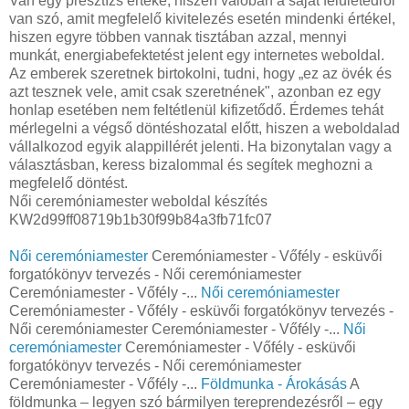
Van egy presztízs értéke, hiszen valóban a saját felületedről
van szó, amit megfelelő kivitelezés esetén mindenki értékel,
hiszen egyre többen vannak tisztában azzal, mennyi
munkát, energiabefektetést jelent egy internetes weboldal.
Az emberek szeretnek birtokolni, tudni, hogy „ez az övék és
azt tesznek vele, amit csak szeretnének", azonban ez egy
honlap esetében nem feltétlenül kifizetődő. Érdemes tehát
mérlegelni a végső döntéshozatal előtt, hiszen a weboldalad
vállalkozod egyik alappillérét jelenti. Ha bizonytalan vagy a
választásban, keress bizalommal és segítek meghozni a
megfelelő döntést.
Női ceremóniamester weboldal készítés
KW2d99ff08719b1b30f99b84a3fb71fc07
Női ceremóniamester
Ceremóniamester - Vőfély - esküvői
forgatókönyv tervezés - Női ceremóniamester
Ceremóniamester - Vőfély -...
Női ceremóniamester
Ceremóniamester - Vőfély - esküvői forgatókönyv tervezés -
Női ceremóniamester Ceremóniamester - Vőfély -...
Női
ceremóniamester
Ceremóniamester - Vőfély - esküvői
forgatókönyv tervezés - Női ceremóniamester
Ceremóniamester - Vőfély -...
Földmunka - Árokásás
A
földmunka – legyen szó bármilyen tereprendezésről – egy