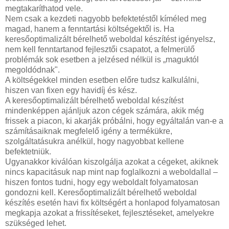
megtakaríthatod vele.
Nem csak a kezdeti nagyobb befektetéstől kíméled meg
magad, hanem a fenntartási költségektől is. Ha
keresőoptimalizált bérelhető weboldal készítést igényelsz,
nem kell fenntartanod fejlesztői csapatot, a felmerülő
problémák sok esetben a jelzésed nélkül is „maguktól
megoldódnak".
A költségekkel minden esetben előre tudsz kalkulálni,
hiszen van fixen egy havidíj és kész.
A keresőoptimalizált bérelhető weboldal készítést
mindenképpen ajánljuk azon cégek számára, akik még
frissek a piacon, ki akarják próbálni, hogy egyáltalán van-e a
számításaiknak megfelelő igény a termékükre,
szolgáltatásukra anélkül, hogy nagyobbat kellene
befektetniük.
Ugyanakkor kiválóan kiszolgálja azokat a cégeket, akiknek
nincs kapacitásuk nap mint nap foglalkozni a weboldallal –
hiszen fontos tudni, hogy egy weboldalt folyamatosan
gondozni kell. Keresőoptimalizált bérelhető weboldal
készítés esetén havi fix költségért a honlapod folyamatosan
megkapja azokat a frissítéseket, fejlesztéseket, amelyekre
szükséged lehet.