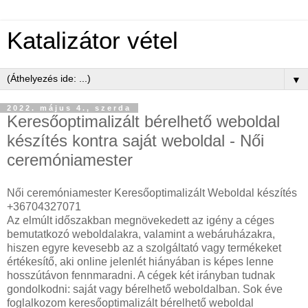
Katalizátor vétel
▼
2022. május 4., szerda
Keresőoptimalizált bérelhető weboldal
készítés kontra saját weboldal - Női
ceremóniamester
Női ceremóniamester Keresőoptimalizált Weboldal készítés
+36704327071
Az elmúlt időszakban megnövekedett az igény a céges
bemutatkozó weboldalakra, valamint a webáruházakra,
hiszen egyre kevesebb az a szolgáltató vagy termékeket
értékesítő, aki online jelenlét hiányában is képes lenne
hosszútávon fennmaradni. A cégek két irányban tudnak
gondolkodni: saját vagy bérelhető weboldalban. Sok éve
foglalkozom keresőoptimalizált bérelhető weboldal