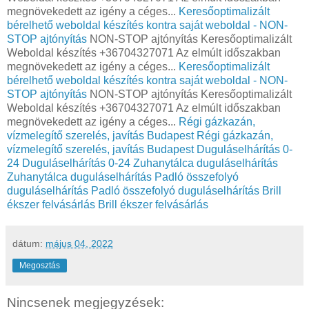
megnövekedett az igény a céges...
Keresőoptimalizált
bérelhető weboldal készítés kontra saját weboldal - NON-
STOP ajtónyítás
NON-STOP ajtónyítás Keresőoptimalizált
Weboldal készítés +36704327071 Az elmúlt időszakban
megnövekedett az igény a céges...
Keresőoptimalizált
bérelhető weboldal készítés kontra saját weboldal - NON-
STOP ajtónyítás
NON-STOP ajtónyítás Keresőoptimalizált
Weboldal készítés +36704327071 Az elmúlt időszakban
megnövekedett az igény a céges...
Régi gázkazán,
vízmelegítő szerelés, javítás Budapest
Régi gázkazán,
vízmelegítő szerelés, javítás Budapest
Duguláselhárítás 0-
24
Duguláselhárítás 0-24
Zuhanytálca duguláselhárítás
Zuhanytálca duguláselhárítás
Padló összefolyó
duguláselhárítás
Padló összefolyó duguláselhárítás
Brill
ékszer felvásárlás
Brill ékszer felvásárlás
dátum:
május 04, 2022
Megosztás
Nincsenek megjegyzések: