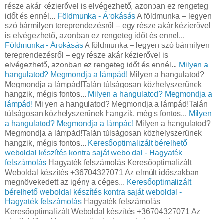
része akár kézierővel is elvégezhető, azonban ez rengeteg
időt és ennél...
Földmunka - Árokásás
A földmunka – legyen
szó bármilyen tereprendezésről – egy része akár kézierővel
is elvégezhető, azonban ez rengeteg időt és ennél...
Földmunka - Árokásás
A földmunka – legyen szó bármilyen
tereprendezésről – egy része akár kézierővel is
elvégezhető, azonban ez rengeteg időt és ennél...
Milyen a
hangulatod? Megmondja a lámpád!
Milyen a hangulatod?
Megmondja a lámpád!Talán túlságosan közhelyszerűnek
hangzik, mégis fontos...
Milyen a hangulatod? Megmondja a
lámpád!
Milyen a hangulatod? Megmondja a lámpád!Talán
túlságosan közhelyszerűnek hangzik, mégis fontos...
Milyen
a hangulatod? Megmondja a lámpád!
Milyen a hangulatod?
Megmondja a lámpád!Talán túlságosan közhelyszerűnek
hangzik, mégis fontos...
Keresőoptimalizált bérelhető
weboldal készítés kontra saját weboldal - Hagyaték
felszámolás
Hagyaték felszámolás Keresőoptimalizált
Weboldal készítés +36704327071 Az elmúlt időszakban
megnövekedett az igény a céges...
Keresőoptimalizált
bérelhető weboldal készítés kontra saját weboldal -
Hagyaték felszámolás
Hagyaték felszámolás
Keresőoptimalizált Weboldal készítés +36704327071 Az