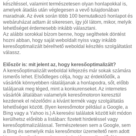
készítéssel, valamint természetesen olyan honlapokkal is,
amelyek átadás után véglegesen a vevő tulajdonában
maradnak. Az évek során több 100 bemutatkozó honlapot és
webáruházat adtam át sikeresen, így jól látom, mikor, melyik
lehetőséget érdemesebb inkább választani.
Az alábbi sorokkal bízom benne, hogy segíthetek döntést
hozni abban, hogy saját weboldalt nyiss vagy inkább
keresőoptimalizált bérelhető weboldal készítés szolgáltatást
válassz.
Először is: mit jelent az, hogy keresőoptimalizált?
A keresőoptimalizált weboldal kifejezés már sokak számára
ismerős lehet. Elsődleges célja, hogy az érdeklődők, a
vásárlók könnyebben rátaláljanak a honlapodra, sőt, előbb
találjanak meg téged, mint a konkurenseket. Az internetes
vásárlók általában valamelyik keresőmotoron keresztül
kezdenek el nézelődni a kívánt termék vagy szolgáltatás
lehetőségei között. (Ilyen keresőmotor például a Google, a
Bing vagy a Yahoo is.) A keresési találatok között két módon
kerülhetsz előrébb a listában: fizetett hirdetéssel vagy
keresőoptimalizálással. Természetesen sem a Google, sem
a Bing és semelyik más keresőmotor üzemeltető nem adott