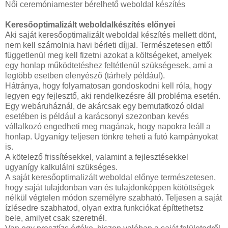
Női ceremóniamester bérelhető weboldal készítés
Keresőoptimalizált weboldalkészítés előnyei
Aki saját keresőoptimalizált weboldal készítés mellett dönt,
nem kell számolnia havi bérleti díjjal. Természetesen ettől
függetlenül meg kell fizetni azokat a költségeket, amelyek
egy honlap működtetéshez feltétlenül szükségesek, ami a
legtöbb esetben elenyésző (tárhely például).
Hátránya, hogy folyamatosan gondoskodni kell róla, hogy
legyen egy fejlesztő, aki rendelkezésre áll probléma esetén.
Egy webáruháznál, de akárcsak egy bemutatkozó oldal
esetében is például a karácsonyi szezonban kevés
vállalkozó engedheti meg magának, hogy napokra leáll a
honlap. Ugyanígy teljesen tönkre teheti a futó kampányokat
is.
A kötelező frissítésekkel, valamint a fejlesztésekkel
ugyanígy kalkulálni szükséges.
A saját keresőoptimalizált weboldal előnye természetesen,
hogy saját tulajdonban van és tulajdonképpen kötöttségek
nélkül végtelen módon személyre szabható. Teljesen a saját
ízlésedre szabhatod, olyan extra funkciókat építtethetsz
bele, amilyet csak szeretnél.