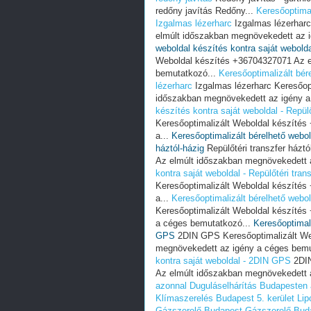
redőny javítás Redőny...
Keresőoptimal
Izgalmas lézerharc
Izgalmas lézerharc
elmúlt időszakban megnövekedett az 
weboldal készítés kontra saját webolda
Weboldal készítés +36704327071 Az e
bemutatkozó...
Keresőoptimalizált bér
lézerharc
Izgalmas lézerharc Keresőop
időszakban megnövekedett az igény a
készítés kontra saját weboldal - Repülő
Keresőoptimalizált Weboldal készíté
a...
Keresőoptimalizált bérelhető webol
háztól-házig
Repülőtéri transzfer házt
Az elmúlt időszakban megnövekedett a
kontra saját weboldal - Repülőtéri tran
Keresőoptimalizált Weboldal készíté
a...
Keresőoptimalizált bérelhető webo
Keresőoptimalizált Weboldal készíté
a céges bemutatkozó...
Keresőoptimali
GPS
2DIN GPS Keresőoptimalizált We
megnövekedett az igény a céges bemu
kontra saját weboldal - 2DIN GPS
2DIN
Az elmúlt időszakban megnövekedett 
azonnal
Duguláselhárítás Budapesten
Klímaszerelés Budapest 5. kerület Lip
Gázszerelő Budapest
Gázszerelő Bud