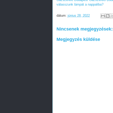
válasszunk lámpát a nappaliba?
dátum:
június 28, 2022
Nincsenek megjegyzések:
Megjegyzés küldése