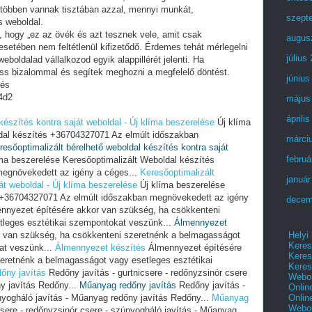
 többen vannak tisztában azzal, mennyi munkát,
szept
s weboldal.
i, hogy „ez az övék és azt tesznek vele, amit csak
augus
setében nem feltétlenül kifizetődő. Érdemes tehát mérlegelni
július
eboldalad vállalkozod egyik alappillérét jelenti. Ha
ess bizalommal és segítek meghozni a megfelelő döntést.
június
tés
4d2
május
áprili
készítés kontra saját weboldal - Új klíma beszerelése
Új klíma
dal készítés +36704327071 Az elmúlt időszakban
márci
resőoptimalizált bérelhető weboldal készítés kontra saját
februá
ma beszerelése Keresőoptimalizált Weboldal készítés
egnövekedett az igény a céges...
Keresőoptimalizált
január
át weboldal - Új klíma beszerelése
Új klíma beszerelése
s +36704327071 Az elmúlt időszakban megnövekedett az igény
decem
nyezet építésére akkor van szükség, ha csökkenteni
tleges esztétikai szempontokat veszünk...
Álmennyezet
Helyi
 van szükség, ha csökkenteni szeretnénk a belmagasságot
Keres
at veszünk...
Álmennyezet készítés
Álmennyezet építésére
Keres
eretnénk a belmagasságot vagy esetleges esztétikai
Keres
őny javítás
Redőny javítás - gurtnicsere - redőnyzsinór csere
Webol
y javítás Redőny...
Műanyag redőny javítás
Redőny javítás -
Onlin
Onlin
únyogháló javítás - Műanyag redőny javítás Redőny...
Műanyag
Webol
csere - redőnyzsinór csere - szúnyogháló javítás - Műanyag