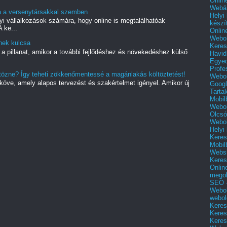
Onlin
Webár
sa a versenytársakkal szemben
Helyi
yi vállalkozások számára, hogy online is megtalálhatóak
készí
 ke...
Onlin
Webol
nek kulcsa
Keres
 a pillanat, amikor a további fejlődéshez és növekedéshez külső
Havid
Egyed
Profe
ltözne? Így teheti zökkenőmentessé a magánlakás költöztetést!
Webol
dköve, amely alapos tervezést és szakértelmet igényel. Amikor új
Googl
Tarta
Mobil
Webol
Olcsó
Webol
Helyi
Keres
Mobil
Websi
Keres
Onlin
mego
SEO -
Webol
webol
Keres
Keres
Keres