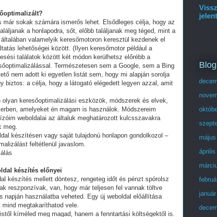
Vissz
sőoptimalizált?
jelen
és már sokak számára ismerős lehet. Elsődleges célja, hogy az
láljanak a honlapodra, sőt, előbb találjanak meg téged, mint a
 általában valamelyik keresőmotoron keresztül kezdenek el
tatás lehetőségei között. (Ilyen keresőmotor például a
esési találatok között két módon kerülhetsz előrébb a
Blog
eresőoptimalizálással. Természetesen sem a Google, sem a Bing
ő nem adott ki egyetlen listát sem, hogy mi alapján sorolja
decem
y biztos: a célja, hogy a látogató elégedett legyen azzal, amit
novem
olyan keresőoptimalizálási eszközök, módszerek és elvek,
ikerben, amelyeket én magam is használok. Módszereim
októb
ízóim weboldalai az általuk meghatározott kulcsszavakra
szept
ek meg.
ldal készítésen vagy saját tulajdonú honlapon gondolkozol –
május
alizálást feltétlenül javaslom.
áprili
zálás
márci
ldal készítés előnyei
al készítés mellett döntesz, rengeteg időt és pénzt spórolsz
februá
ak reszponzívak, van, hogy már teljesen fel vannak töltve
január
 napján használatba veheted. Egy új weboldal előállítása
t mind megtakaríthatod vele.
decem
stől kíméled meg magad, hanem a fenntartási költségektől is.