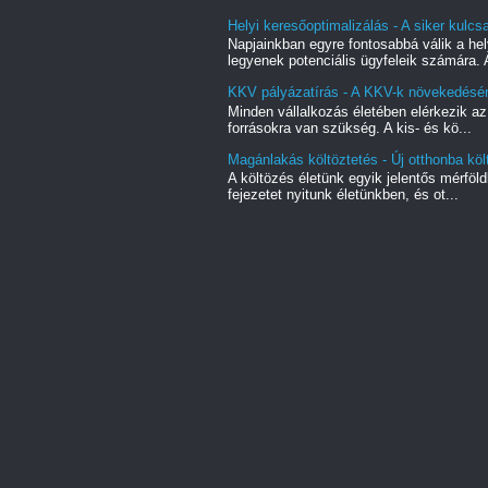
Helyi keresőoptimalizálás - A siker kulc
Napjainkban egyre fontosabbá válik a hel
legyenek potenciális ügyfeleik számára. A
KKV pályázatírás - A KKV-k növekedésé
Minden vállalkozás életében elérkezik az
forrásokra van szükség. A kis- és kö...
Magánlakás költöztetés - Új otthonba kö
A költözés életünk egyik jelentős mérföl
fejezetet nyitunk életünkben, és ot...