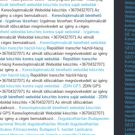
Webol
izált bérelhető weboldal készítés kontra saját weboldal -
Webol
 Keresőoptimalizált Weboldal készítés +36704327071 Az
Webo
igény a céges bemutatkozó...
Keresőoptimalizált bérelhető
Webár
Webár
l - Izgalmas lézerharc
Izgalmas lézerharc Keresőoptimalizált
keres
lmúlt időszakban megnövekedett az igény a céges
Kompl
elhető weboldal készítés kontra saját weboldal - Izgalmas
DE m
timalizált Weboldal készítés +36704327071 Az elmúlt
Keres
 céges bemutatkozó...
Keresőoptimalizált bérelhető weboldal
Havid
SEO 
téri transzfer háztól-házig
Repülőtéri transzfer háztól-házig
Keres
s +36704327071 Az elmúlt időszakban megnövekedett az igény
SEO 
dal készítés kontra saját weboldal - Repülőtéri transzfer
Kompl
ól-házig Keresőoptimalizált Weboldal készítés +36704327071
Kompl
z igény a...
Keresőoptimalizált bérelhető weboldal készítés
Webol
keres
szfer háztól-házig
Repülőtéri transzfer háztól-házig
Webol
s +36704327071 Az elmúlt időszakban megnövekedett az igény
Webol
ldal készítés kontra saját weboldal - 2DIN GPS
2DIN GPS
keres
s +36704327071 Az elmúlt időszakban megnövekedett az igény
Webol
zált bérelhető weboldal készítés kontra saját weboldal - 2DIN
Webol
Webol
boldal készítés +36704327071 Az elmúlt időszakban
Havid
tatkozó...
Keresőoptimalizált bérelhető weboldal készítés
néme
 GPS Keresőoptimalizált Weboldal készítés +36704327071
Havid
az igény a céges bemutatkozó...
Duguláselhárítás Budapesten
Keres
 azonnal
Mosdó duguláselhárítás
Mosdó duguláselhárítás
SEO Ü
Linkm
ótváros
Klímaszerelés Budapest 5. kerület Lipótváros
keres
apest
Hogyan válasszunk lámpát a nappaliba?
Hogyan