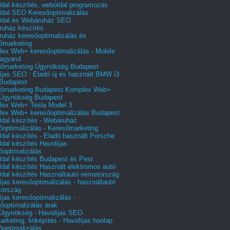
dal készítés, weboldal programozás
dal SEO Keresőoptimalizálás
ldal és Webáruház SEO
uház készítés
uház keresőoptimalizálás és
őmarketing
ex Web+ keresőoptimalizálás - Mobile
agyarul
őmarketing Ügynökség Budapest
íjas SEO : Eladó új és használt BMW i3
Budapest
őmarketing Budapest Komplex Web+
Ügynökség Budapest
ex Web+ Tesla Model 3
ex Web+ keresőoptimalizálás Budapest
dal készítés - Webáruház
őoptimalizálás - Keresőmarketing
dal készítés - Eladó használt Porsche
dal készítés Havidíjas
őoptimalizálás
dal készítés Budapest és Pest
dal készítés Használt elektromos autó
dal készítés Használtautó németország
íjas keresőoptimalizálás - használtautó
tország
íjas keresőoptimalizálás -
őoptimalizálás árak
gynökség - Havidíjas SEO
arketing, linképítés - Havidíjas honlap
őoptimalizálás