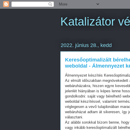
Katalizátor vé
2022. június 28., kedd
Keresőoptimalizált bérelh
weboldal - Álmennyezet k
Álmennyezet készítés Keresőoptimali
Az elmúlt időszakban megnövekedett a
webáruházakra, hiszen egyre kevesebb 
jelenlét hiányában is képes lenne hos
gondolkodni: saját vagy bérelhető web
weboldal készítéssel, valamint termés
véglegesen a vevő tulajdonában mara
webáruházat adtam át sikeresen, így j
választani.
Az alábbi sorokkal bízom benne, hogy 
vagy inkább keresőoptimalizált bérelhe