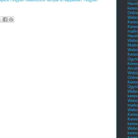
Havid
keres
Onlin
Webol
Keres
Keres
marke
Havid
Webol
Marke
Webol
Keres
Ügyn
Keres
Arcul
Webár
Onlin
Keres
Ügyn
Webol
keres
Webol
marke
Webol
Keres
Keres
keres
Webol
keres
Keres