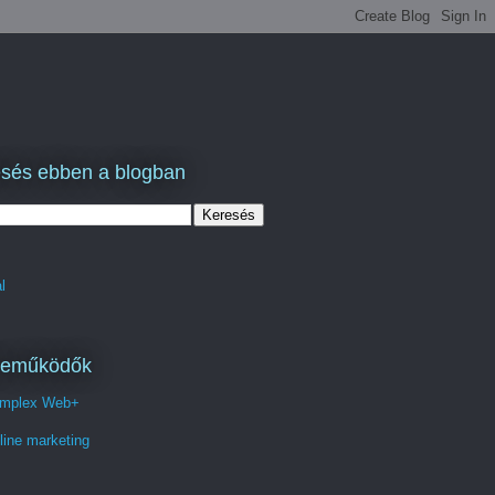
sés ebben a blogban
l
reműködők
mplex Web+
line marketing