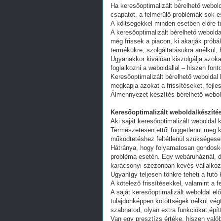
Ha keresőoptimalizált bérelhető webold
csapatot, a felmerülő problémák sok e
A költségekkel minden esetben előre tu
A keresőoptimalizált bérelhető webold
még frissek a piacon, ki akarják próbá
termékükre, szolgáltatásukra anélkül,
Ugyanakkor kiválóan kiszolgálja azoka
foglalkozni a weboldallal – hiszen fon
Keresőoptimalizált bérelhető weboldal 
megkapja azokat a frissítéseket, fejl
Álmennyezet készítés bérelhető webol
Keresőoptimalizált weboldalkészítés
Aki saját keresőoptimalizált weboldal k
Természetesen ettől függetlenül meg k
működtetéshez feltétlenül szükségesek
Hátránya, hogy folyamatosan gondoskodn
probléma esetén. Egy webáruháznál, d
karácsonyi szezonban kevés vállalkoz
Ugyanígy teljesen tönkre teheti a futó
A kötelező frissítésekkel, valamint a 
A saját keresőoptimalizált weboldal e
tulajdonképpen kötöttségek nélkül vég
szabhatod, olyan extra funkciókat épít
Van egy presztízs értéke, hiszen valób