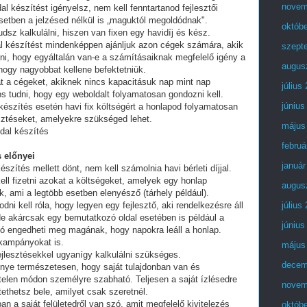
novem
al készítést igényelsz, nem kell fenntartanod fejlesztői
setben a jelzésed nélkül is „maguktól megoldódnak".
októb
dsz kalkulálni, hiszen van fixen egy havidíj és kész.
al készítést mindenképpen ajánljuk azon cégek számára, akik
szept
lni, hogy egyáltalán van-e a számításaiknak megfelelő igény a
augus
 hogy nagyobbat kellene befektetniük.
t a cégeket, akiknek nincs kapacitásuk nap mint nap
július
tos tudni, hogy egy weboldalt folyamatosan gondozni kell.
június
készítés esetén havi fix költségért a honlapod folyamatosan
esztéseket, amelyekre szükséged lehet.
május
dal készítés
februá
 előnyei
január
észítés mellett dönt, nem kell számolnia havi bérleti díjjal.
ell fizetni azokat a költségeket, amelyek egy honlap
augus
, ami a legtöbb esetben elenyésző (tárhely például).
i kell róla, hogy legyen egy fejlesztő, aki rendelkezésre áll
július
e akárcsak egy bemutatkozó oldal esetében is például a
június
ó engedheti meg magának, hogy napokra leáll a honlap.
 kampányokat is.
május
fejlesztésekkel ugyanígy kalkulálni szükséges.
decem
lőnye természetesen, hogy saját tulajdonban van és
telen módon személyre szabható. Teljesen a saját ízlésedre
novem
tethetsz bele, amilyet csak szeretnél.
an a saját felületedről van szó, amit megfelelő kivitelezés
októb