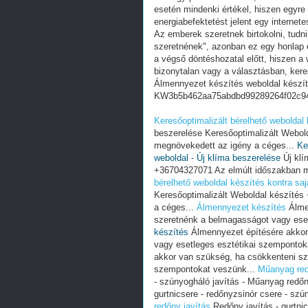
esetén mindenki értékel, hiszen egyre
energiabefektetést jelent egy internete
Az emberek szeretnek birtokolni, tudn
szeretnének", azonban ez egy honlap e
a végső döntéshozatal előtt, hiszen a w
bizonytalan vagy a választásban, ker
Álmennyezet készítés weboldal készí
KW3b5b462aa75abdbd99289264f02c9
Keresőoptimalizált bérelhető weboldal 
beszerelése Keresőoptimalizált Webol
megnövekedett az igény a céges...
Ke
weboldal - Új klíma beszerelése
Új klí
+36704327071 Az elmúlt időszakban m
bérelhető weboldal készítés kontra saj
Keresőoptimalizált Weboldal készíté
a céges...
Álmennyezet készítés
Álmen
szeretnénk a belmagasságot vagy ese
készítés
Álmennyezet építésére akkor
vagy esetleges esztétikai szempontok
akkor van szükség, ha csökkenteni sz
szempontokat veszünk...
Műanyag red
- szúnyogháló javítás - Műanyag redőn
gurtnicsere - redőnyzsinór csere - sz
redőny javítás
Redőny javítás - gurtni