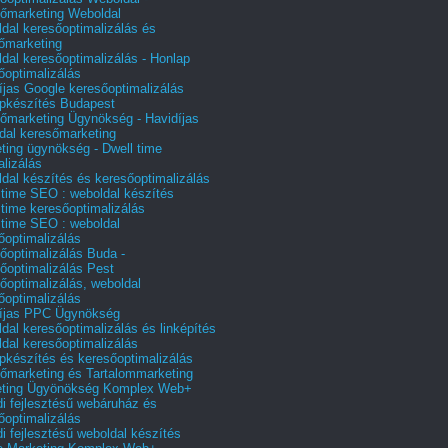
őmarketing Weboldal
dal keresőoptimalizálás és
őmarketing
dal keresőoptimalizálás - Honlap
őoptimalizálás
íjas Google keresőoptimalizálás
pkészítés Budapest
őmarketing Ügynökség - Havidíjas
dal keresőmarketing
ting ügynökség - Dwell time
alizálás
dal készítés és keresőoptimalizálás
 time SEO : weboldal készítés
 time keresőoptimalizálás
 time SEO : weboldal
őoptimalizálás
őoptimalizálás Buda -
őoptimalizálás Pest
őoptimalizálás, weboldal
őoptimalizálás
íjas PPC Ügynökség
dal keresőoptimalizálás és linképítés
dal keresőoptimalizálás
pkészítés és keresőoptimalizálás
őmarketing és Tartalommarketing
eting Ügyönökség Komplex Web+
i fejlesztésű webáruház és
őoptimalizálás
i fejlesztésű weboldal készítés