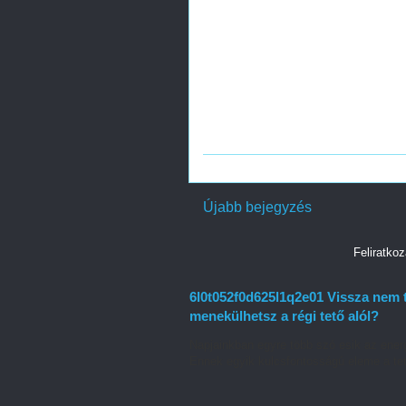
Újabb bejegyzés
Feliratko
6l0t052f0d625l1q2e01 Vissza nem 
menekülhetsz a régi tető alól?
Napjainkban egyre több szó esik az energ
Ennek egyik kulcsfontosságú eleme a tet