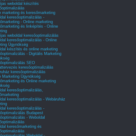
íjas weboldal készítés
őoptimalizálás
e marketing és keresőmarketing
dal keresőoptimalizálás -
őmarketing - Online marketing
őmarketing és linképítés - Online
ting
íjas weboldal keresőoptimalizálás
dal keresőoptimalizálás - Online
ting Ügynökség
dal készítés és online marketing
őoptimalizálás - Digitális Marketing
ökség
őoptimalizálás SEO
attervezés keresőoptimalizálás
uház keresőoptimalizálás
e Marketing Ügynökség
őmarketing és Online marketing
ökség
dal keresőoptimalizálás,
őmarketing
dal keresőoptimalizálás - Webáruház
ting
dal keresőoptimalizálás -
őoptimalizálás Budapest
őoptimalizálás - Weboldal
őoptimalizálás
dal keresőmarketing és
őoptimalizálás
őoptimalizálás Weboldal -