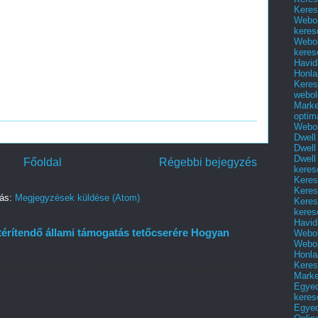
Keres
Webol
keres
Webol
keres
Havid
Honla
Keres
webol
Marke
optim
Webol
Dwell
Dwell
Dwell
Főoldal
Régebbi bejegyzés
keres
Keres
Keres
zás:
Megjegyzések küldése (Atom)
Keres
keres
Havid
térítendő állami támogatás tetőcserére Hogyan
Webol
Webol
Honla
Keres
iahatékonyságról és a fenntartható otthonok kialakításáról.
Mark
ő...
Egyed
keres
Egyed