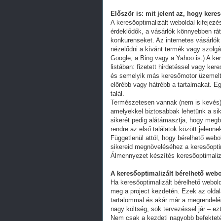
Először is: mit jelent az, hogy kere
A keresőoptimalizált weboldal kifejez
érdeklődők, a vásárlók könnyebben ráta
konkurenseket. Az internetes vásárlók
nézelődni a kívánt termék vagy szolgál
Google, a Bing vagy a Yahoo is.) A ker
listában: fizetett hirdetéssel vagy k
és semelyik más keresőmotor üzemeltet
előrébb vagy hátrébb a tartalmakat. Eg
talál.
Természetesen vannak (nem is kevés) 
amelyekkel biztosabbak lehetünk a s
sikerét pedig alátámasztja, hogy megb
rendre az első találatok között jelenn
Függetlenül attól, hogy bérelhető webo
sikereid megnöveléséhez a keresőoptim
Álmennyezet készítés keresőoptimali
A keresőoptimalizált bérelhető webo
Ha keresőoptimalizált bérelhető webold
meg a project kezdetén. Ezek az oldal
tartalommal és akár már a megrendelés
nagy költség, sok tervezéssel jár – ez
Nem csak a kezdeti nagyobb befekteté