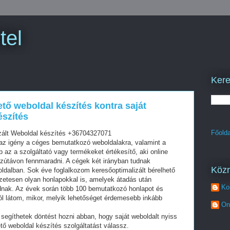
tel
Kere
ető weboldal készítés kontra saját
észítés
Főolda
zált Weboldal készítés +36704327071
z igény a céges bemutatkozó weboldalakra, valamint a
az a szolgáltató vagy termékeket értékesítő, aki online
szútávon fennmaradni. A cégek két irányban tudnak
Köz
oldalban. Sok éve foglalkozom keresőoptimalizált bérelhető
zetesen olyan honlapokkal is, amelyek átadás után
Ko
dnak. Az évek során több 100 bemutatkozó honlapot és
ól látom, mikor, melyik lehetőséget érdemesebb inkább
On
segíthetek döntést hozni abban, hogy saját weboldalt nyiss
tő weboldal készítés szolgáltatást válassz.