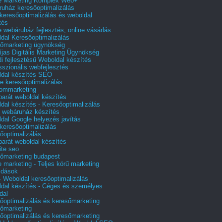
e Marketing Komplex Web+
uház keresőoptimalizálás
 keresőoptimalizálás és weboldal
tés
e webáruház fejlesztés, online vásárlás
dal Keresőoptimalizálás
őmarketing ügynökség
íjas Digitális Marketing Ügynökség
i fejlesztésű Weboldal készítés
sszionális webfejlesztés
dal készítés SEO
e keresőoptimalizálás
lommarketing
barát weboldal készítés
dal készítés - Keresőoptimalizálás
 webáruház készítés
dal Google helyezés javítás
 keresőoptimalizálás
őoptimalizálás
barát weboldal készítés
te seo
őmarketing budapest
e marketing - Teljes körű marketing
ldások
 Weboldal keresőoptimalizálás
dal készítés - Céges és személyes
dal
őoptimalizálás és keresőmarketing
őmarketing
őoptimalizálás és keresőmarketing