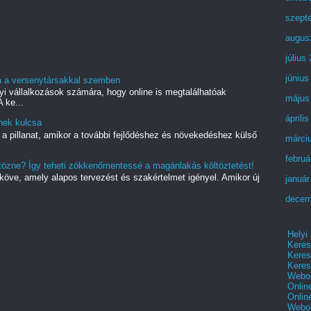
iahatékonyságról és a fenntartható otthonok kialakításáról.
szept
ő...
augus
július
június
sa a versenytársakkal szemben
yi vállalkozások számára, hogy online is megtalálhatóak
május
 ke...
áprili
nek kulcsa
 a pillanat, amikor a további fejlődéshez és növekedéshez külső
márci
februá
ltözne? Így teheti zökkenőmentessé a magánlakás költöztetést!
dköve, amely alapos tervezést és szakértelmet igényel. Amikor új
január
decem
Helyi
Keres
Keres
Keres
Webol
Onlin
Onlin
Webol