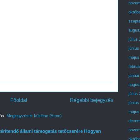
novem
októb
szept
augus
július
június
május
februá
január
augus
július
Főoldal
Régebbi bejegyzés
június
május
zás:
Megjegyzések küldése (Atom)
decem
novem
térítendő állami támogatás tetőcserére Hogyan
októb