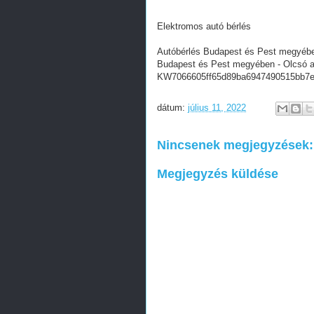
Elektromos autó bérlés
Autóbérlés Budapest és Pest megyébe
Budapest és Pest megyében - Olcsó a
KW7066605ff65d89ba6947490515bb7
dátum:
július 11, 2022
Nincsenek megjegyzések:
Megjegyzés küldése