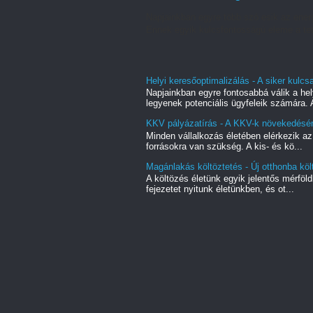
Napjainkban egyre több szó esik az energ
Ennek egyik kulcsfontosságú eleme a tet
Helyi keresőoptimalizálás - A siker kulc
Napjainkban egyre fontosabbá válik a hel
legyenek potenciális ügyfeleik számára. A
KKV pályázatírás - A KKV-k növekedésé
Minden vállalkozás életében elérkezik az
forrásokra van szükség. A kis- és kö...
Magánlakás költöztetés - Új otthonba kö
A költözés életünk egyik jelentős mérföl
fejezetet nyitunk életünkben, és ot...