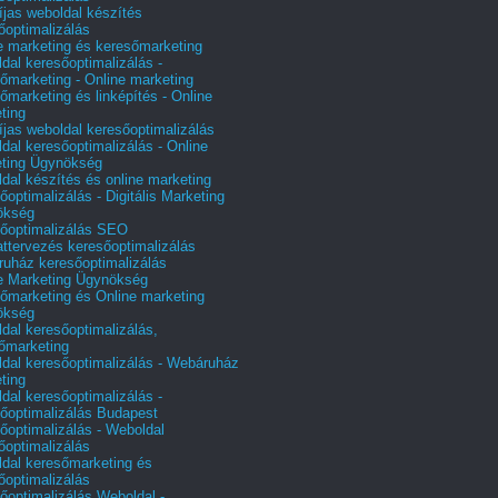
íjas weboldal készítés
őoptimalizálás
e marketing és keresőmarketing
dal keresőoptimalizálás -
őmarketing - Online marketing
őmarketing és linképítés - Online
ting
íjas weboldal keresőoptimalizálás
dal keresőoptimalizálás - Online
ting Ügynökség
dal készítés és online marketing
őoptimalizálás - Digitális Marketing
ökség
őoptimalizálás SEO
attervezés keresőoptimalizálás
uház keresőoptimalizálás
e Marketing Ügynökség
őmarketing és Online marketing
ökség
dal keresőoptimalizálás,
őmarketing
dal keresőoptimalizálás - Webáruház
ting
dal keresőoptimalizálás -
őoptimalizálás Budapest
őoptimalizálás - Weboldal
őoptimalizálás
dal keresőmarketing és
őoptimalizálás
őoptimalizálás Weboldal -