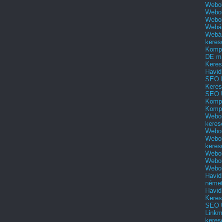
Webol
Webol
Webo
Webár
Webár
keres
Kompl
DE m
Keres
Havid
SEO 
Keres
SEO 
Kompl
Kompl
Webol
keres
Webol
Webol
keres
Webol
Webol
Webol
Havid
néme
Havid
Keres
SEO Ü
Linkm
keres