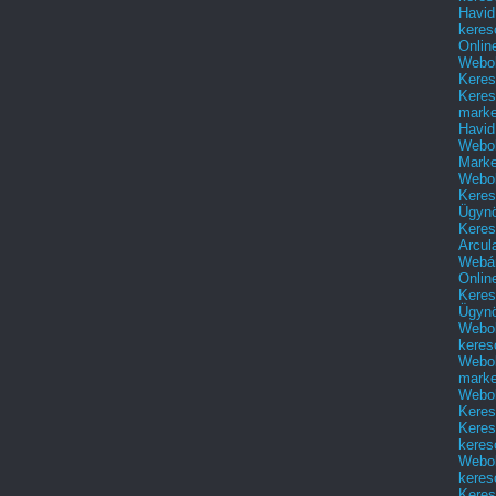
Havid
keres
Onlin
Webol
Keres
Keres
marke
Havid
Webol
Marke
Webol
Keres
Ügyn
Keres
Arcul
Webár
Onlin
Keres
Ügyn
Webol
keres
Webol
marke
Webol
Keres
Keres
keres
Webol
keres
Keres