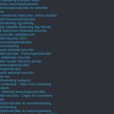
e Marketing Komplex Web+
uház keresőoptimalizálás
 keresőoptimalizálás és weboldal
tés
e webáruház fejlesztés, online vásárlás
dal Keresőoptimalizálás
őmarketing ügynökség
íjas Digitális Marketing Ügynökség
i fejlesztésű Weboldal készítés
sszionális webfejlesztés
dal készítés SEO
e keresőoptimalizálás
lommarketing
barát weboldal készítés
dal készítés - Keresőoptimalizálás
 webáruház készítés
dal Google helyezés javítás
 keresőoptimalizálás
őoptimalizálás
barát weboldal készítés
te seo
őmarketing budapest
e marketing - Teljes körű marketing
ldások
 Weboldal keresőoptimalizálás
dal készítés - Céges és személyes
dal
őoptimalizálás és keresőmarketing
őmarketing
őoptimalizálás és keresőmarketing