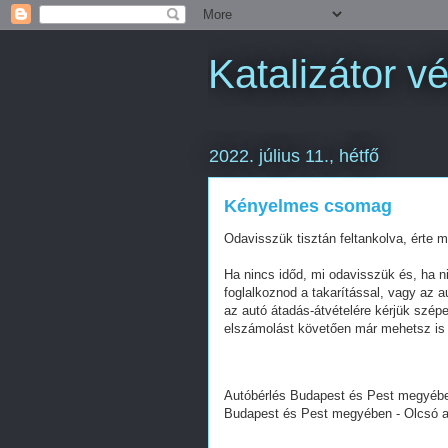
Katalizátor vé
2022. július 11., hétfő
Kényelmes csomag
Odavisszük tisztán feltankolva, érte
Ha nincs időd, mi odavisszük és, ha 
foglalkoznod a takarítással, vagy az 
az autó átadás-átvételére kérjük szép
elszámolást követően már mehetsz is
Autóbérlés Budapest és Pest megyébe
Budapest és Pest megyében - Olcsó a