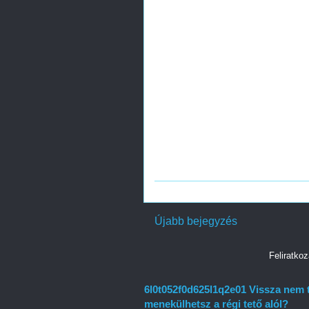
Újabb bejegyzés
Feliratko
6l0t052f0d625l1q2e01 Vissza nem 
menekülhetsz a régi tető alól?