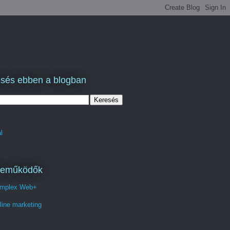
sés ebben a blogban
l
reműködők
mplex Web+
line marketing