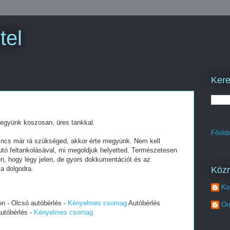
tel
Kere
 megyünk koszosan, üres tankkal.
Főolda
nincs már rá szükséged, akkor érte megyünk. Nem kell
autó feltankolásával, mi megoldjuk helyetted. Természetesen
en, hogy légy jelen, de gyors dokkumentációt és az
Köz
 a dolgodra.
Ko
n - Olcsó autóbérlés -
Kényelmes csomag
Autóbérlés
On
utóbérlés -
Kényelmes csomag