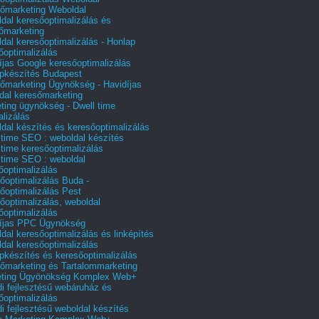
őmarketing Weboldal
dal keresőoptimalizálás és
őmarketing
dal keresőoptimalizálás - Honlap
őoptimalizálás
íjas Google keresőoptimalizálás
pkészítés Budapest
őmarketing Ügynökség - Havidíjas
dal keresőmarketing
ting ügynökség - Dwell time
alizálás
dal készítés és keresőoptimalizálás
 time SEO : weboldal készítés
 time keresőoptimalizálás
 time SEO : weboldal
őoptimalizálás
őoptimalizálás Buda -
őoptimalizálás Pest
őoptimalizálás, weboldal
őoptimalizálás
íjas PPC Ügynökség
dal keresőoptimalizálás és linképítés
dal keresőoptimalizálás
pkészítés és keresőoptimalizálás
őmarketing és Tartalommarketing
eting Ügyönökség Komplex Web+
i fejlesztésű webáruház és
őoptimalizálás
i fejlesztésű weboldal készítés