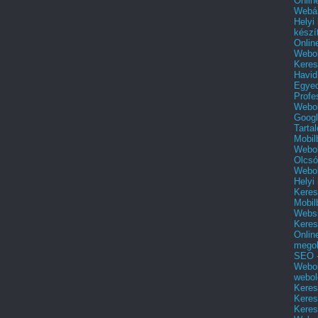
Onlin
Webár
Helyi
készí
Onlin
Webol
Keres
Havid
Egyed
Profe
Webol
Googl
Tarta
Mobil
Webol
Olcsó
Webol
Helyi
Keres
Mobil
Websi
Keres
Onlin
mego
SEO -
Webol
webol
Keres
Keres
Keres