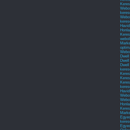
Keres
Webol
keres
Webol
keres
Havid
Honla
Keres
webol
Marke
optim
Webol
Dwell
Dwell
Dwell
keres
Keres
Keres
Keres
keres
Havid
Webol
Webol
Honla
Keres
Mark
Egyed
keres
Egyed