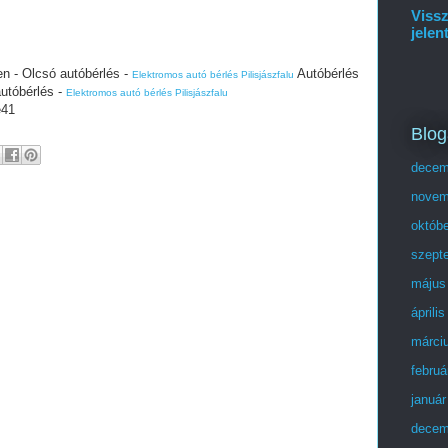
Vissz
jelen
n - Olcsó autóbérlés -
Autóbérlés
Elektromos autó bérlés Pilisjászfalu
utóbérlés -
Elektromos autó bérlés Pilisjászfalu
e41
Blog
decem
novem
októb
szept
május
áprili
márci
februá
január
decem