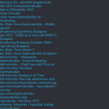
dal készítés, weboldal programozás
dal SEO Keresőoptimalizálás
ldal és Webáruház SEO
uház készítés
uház keresőoptimalizálás és
őmarketing
ex Web+ keresőoptimalizálás - Mobile
agyarul
őmarketing Ügynökség Budapest
íjas SEO : Eladó új és használt BMW i3
Budapest
őmarketing Budapest Komplex Web+
Ügynökség Budapest
ex Web+ Tesla Model 3
ex Web+ keresőoptimalizálás Budapest
dal készítés - Webáruház
őoptimalizálás - Keresőmarketing
dal készítés - Eladó használt Porsche
dal készítés Havidíjas
őoptimalizálás
dal készítés Budapest és Pest
dal készítés Használt elektromos autó
dal készítés Használtautó németország
íjas keresőoptimalizálás - használtautó
tország
íjas keresőoptimalizálás -
őoptimalizálás árak
gynökség - Havidíjas SEO
arketing, linképítés - Havidíjas honlap
őoptimalizálás