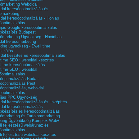
őmarketing Weboldal
dal keresőoptimalizálás és
őmarketing
dal keresőoptimalizálás - Honlap
őoptimalizálás
íjas Google keresőoptimalizálás
pkészítés Budapest
őmarketing Ügynökség - Havidíjas
dal keresőmarketing
ting ügynökség - Dwell time
alizálás
dal készítés és keresőoptimalizálás
 time SEO : weboldal készítés
 time keresőoptimalizálás
 time SEO : weboldal
őoptimalizálás
őoptimalizálás Buda -
őoptimalizálás Pest
őoptimalizálás, weboldal
őoptimalizálás
íjas PPC Ügynökség
dal keresőoptimalizálás és linképítés
dal keresőoptimalizálás
pkészítés és keresőoptimalizálás
őmarketing és Tartalommarketing
eting Ügyönökség Komplex Web+
i fejlesztésű webáruház és
őoptimalizálás
i fejlesztésű weboldal készítés