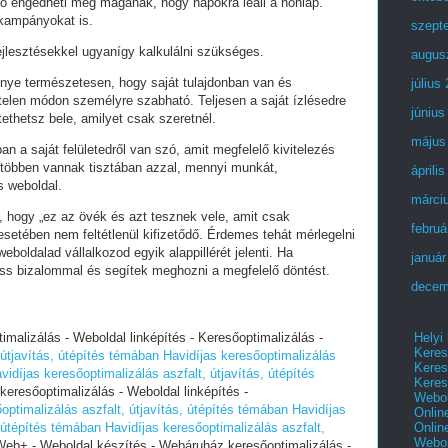
ó engedheti meg magának, hogy napokra leáll a honlap.
 kampányokat is.
szept
fejlesztésekkel ugyanígy kalkulálni szükséges.
augus
lőnye természetesen, hogy saját tulajdonban van és
július
telen módon személyre szabható. Teljesen a saját ízlésedre
június
tethetsz bele, amilyet csak szeretnél.
május
an a saját felületedről van szó, amit megfelelő kivitelezés
 többen vannak tisztában azzal, mennyi munkát,
áprili
s weboldal.
márci
i, hogy „ez az övék és azt tesznek vele, amit csak
februá
setében nem feltétlenül kifizetődő. Érdemes tehát mérlegelni
eboldalad vállalkozod egyik alappillérét jelenti. Ha
január
ess bizalommal és segítek meghozni a megfelelő döntést.
decem
Helyi
alizálás - Weboldal linképítés - Keresőoptimalizálás -
Keres
 útjavítás, útépítés témában
Havidíjas keresőoptimalizálás
Keres
vidíjas keresőoptimalizálás aszfalt, útjavítás, útépítés
Keres
esőoptimalizálás - Weboldal linképítés -
Webol
optimalizálás aszfalt, útjavítás, útépítés témában
Havidíjas
Onlin
Onlin
, útépítés témában
Havidíjas keresőoptimalizálás aszfalt,
Webol
b+ - Weboldal készítés - Webáruház keresőoptimalizálás -