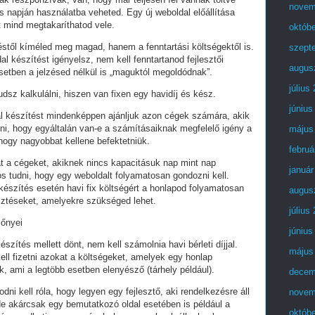
novem
 napján használatba veheted. Egy új weboldal előállítása
t mind megtakaríthatod vele.
októb
stől kíméled meg magad, hanem a fenntartási költségektől is.
szept
al készítést igényelsz, nem kell fenntartanod fejlesztői
augus
setben a jelzésed nélkül is „maguktól megoldódnak”.
július
dsz kalkulálni, hiszen van fixen egy havidíj és kész.
június
al készítést mindenképpen ajánljuk azon cégek számára, akik
lni, hogy egyáltalán van-e a számításaiknak megfelelő igény a
május
 hogy nagyobbat kellene befektetniük.
februá
t a cégeket, akiknek nincs kapacitásuk nap mint nap
január
tos tudni, hogy egy weboldalt folyamatosan gondozni kell.
készítés esetén havi fix költségért a honlapod folyamatosan
augus
esztéseket, amelyekre szükséged lehet.
július
lőnyei
június
észítés mellett dönt, nem kell számolnia havi bérleti díjjal.
május
ell fizetni azokat a költségeket, amelyek egy honlap
, ami a legtöbb esetben elenyésző (tárhely például).
decem
i kell róla, hogy legyen egy fejlesztő, aki rendelkezésre áll
novem
e akárcsak egy bemutatkozó oldal esetében is például a
októb