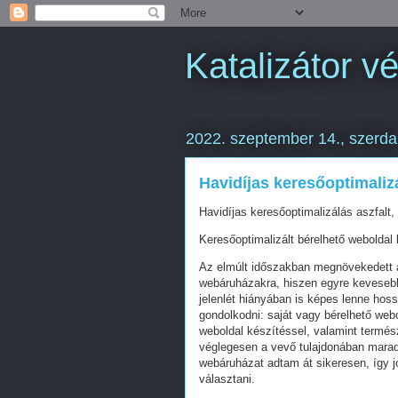
Katalizátor vé
2022. szeptember 14., szerda
Havidíjas keresőoptimalizá
Havidíjas keresőoptimalizálás aszfalt,
Keresőoptimalizált bérelhető weboldal 
Az elmúlt időszakban megnövekedett a
webáruházakra, hiszen egyre kevesebb 
jelenlét hiányában is képes lenne hos
gondolkodni: saját vagy bérelhető web
weboldal készítéssel, valamint termés
véglegesen a vevő tulajdonában mara
webáruházat adtam át sikeresen, így j
választani.