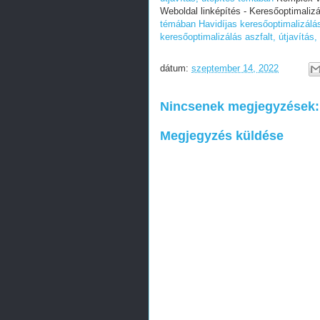
Weboldal linképítés - Keresőoptimaliz
témában
Havidíjas keresőoptimalizálás
keresőoptimalizálás aszfalt, útjavítás
dátum:
szeptember 14, 2022
Nincsenek megjegyzések:
Megjegyzés küldése