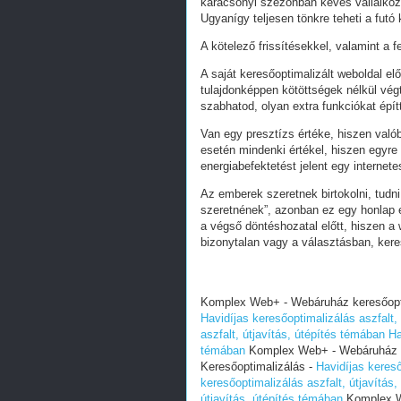
karácsonyi szezonban kevés vállalkoz
Ugyanígy teljesen tönkre teheti a futó
A kötelező frissítésekkel, valamint a 
A saját keresőoptimalizált weboldal e
tulajdonképpen kötöttségek nélkül vég
szabhatod, olyan extra funkciókat épít
Van egy presztízs értéke, hiszen valób
esetén mindenki értékel, hiszen egyre
energiabefektetést jelent egy internete
Az emberek szeretnek birtokolni, tudn
szeretnének”, azonban ez egy honlap e
a végső döntéshozatal előtt, hiszen a w
bizonytalan vagy a választásban, ker
Komplex Web+ - Webáruház keresőoptim
Havidíjas keresőoptimalizálás aszfalt,
aszfalt, útjavítás, útépítés témában
Ha
témában
Komplex Web+ - Webáruház ker
Keresőoptimalizálás -
Havidíjas kereső
keresőoptimalizálás aszfalt, útjavítás
útjavítás, útépítés témában
Komplex We