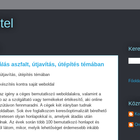
tel
Kere
lás aszfalt, útjavítás, útépítés témában
 útjavítás, útépítés témában
Főolda
készítés kontra saját weboldal
z igény a céges bemutatkozó weboldalakra, valamint a
az a szolgáltató vagy termékeket értékesítő, aki online
Köz
szútávon fennmaradni. A cégek két irányban tudnak
oldalban. Sok éve foglalkozom keresőoptimalizált bérelhető
Ko
zetesen olyan honlapokkal is, amelyek átadás után
dnak. Az évek során több 100 bemutatkozó honlapot és
On
ól látom, mikor, melyik lehetőséget érdemesebb inkább