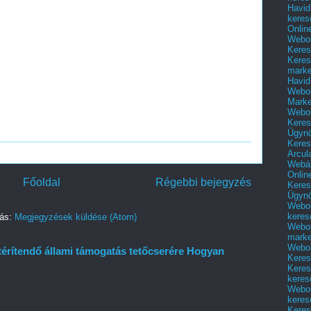
Havid
keres
Onlin
Webol
Keres
Keres
marke
Havid
Webol
Marke
Webol
Keres
Ügyn
Keres
Arcul
Webár
Onlin
Főoldal
Régebbi bejegyzés
Keres
Ügyn
Webol
keres
zás:
Megjegyzések küldése (Atom)
Webol
marke
Webol
térítendő állami támogatás tetőcserére Hogyan
Keres
Keres
keres
iahatékonyságról és a fenntartható otthonok kialakításáról.
Webol
keres
ő...
Keres