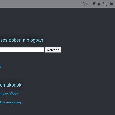
sés ebben a blogban
l
reműködők
mplex Web+
line marketing