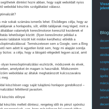
segíthetek döntést hozni abban, hogy saját weboldalt nyiss
Vissz
tő weboldal készítés szolgáltatást válassz.
jelen
ptimalizált?
és már sokak számára ismerős lehet. Elsődleges célja, hogy az
láljanak a honlapodra, sőt, előbb találjanak meg téged, mint a
 általában valamelyik keresőmotoron keresztül kezdenek el
Blog
tatás lehetőségei között. (Ilyen keresőmotor például a
esési találatok között két módon kerülhetsz előrébb a
decem
eresőoptimalizálással. Természetesen sem a Google, sem a Bing
novem
ő nem adott ki egyetlen listát sem, hogy mi alapján sorolja
y biztos: a célja, hogy a látogató elégedett legyen azzal, amit
októb
szept
olyan keresőoptimalizálási eszközök, módszerek és elvek,
ikerben, amelyeket én magam is használok. Módszereim
május
ízóim weboldalai az általuk meghatározott kulcsszavakra
áprili
ek meg.
márci
ldal készítésen vagy saját tulajdonú honlapon gondolkozol –
alizálást feltétlenül javaslom.
februá
l készítés előnyei
január
decem
al készítés mellett döntesz, rengeteg időt és pénzt spórolsz
ak reszponzívak, van, hogy már teljesen fel vannak töltve