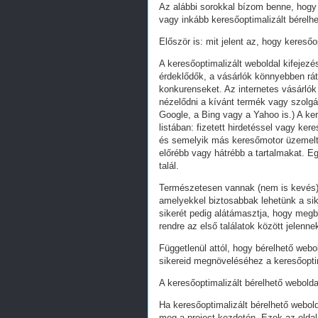
Az alábbi sorokkal bízom benne, hogy 
vagy inkább keresőoptimalizált bérelhe
Először is: mit jelent az, hogy keresőo
A keresőoptimalizált weboldal kifejez
érdeklődők, a vásárlók könnyebben ráta
konkurenseket. Az internetes vásárlók
nézelődni a kívánt termék vagy szolgál
Google, a Bing vagy a Yahoo is.) A ker
listában: fizetett hirdetéssel vagy k
és semelyik más keresőmotor üzemeltet
előrébb vagy hátrébb a tartalmakat. Eg
talál.
Természetesen vannak (nem is kevés) 
amelyekkel biztosabbak lehetünk a s
sikerét pedig alátámasztja, hogy megb
rendre az első találatok között jelenn
Függetlenül attól, hogy bérelhető webo
sikereid megnöveléséhez a keresőoptim
A keresőoptimalizált bérelhető webolda
Ha keresőoptimalizált bérelhető webold
meg a project kezdetén. Ezek az oldal