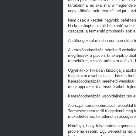
tartalommal és akár már a megrendelés
nagy költség, sok tervezéssel jár – ez
Nem csak a kezdeti nagyobb befekteté
Ha keresőoptimalizált bérelhető webold
csapatot, a felmerülő problémák sok e
A költségekkel minden esetben előre tu
A keresőoptimalizált bérelhető webold
még frissek a piacon, ki akarják próbá
termékükre, szolgáltatásukra anélkül,
Ugyanakkor kiválóan kiszolgálja azoka
foglalkozni a weboldallal – hiszen fon
Keresőoptimalizált bérelhető weboldal 
megkapja azokat a frissítéseket, fejl
Keresőoptimalizált weboldalkészítés e
Aki saját keresőoptimalizált weboldal k
Természetesen ettől függetlenül meg k
működtetéshez feltétlenül szükségesek
Hátránya, hogy folyamatosan gondoskodn
probléma esetén. Egy webáruháznál, d