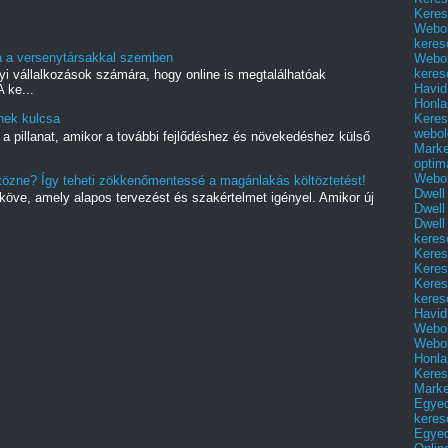
Keres
Webol
keres
sa a versenytársakkal szemben
Webol
keres
yi vállalkozások számára, hogy online is megtalálhatóak
Havid
 ke...
Honla
Keres
nek kulcsa
webol
 a pillanat, amikor a további fejlődéshez és növekedéshez külső
Marke
optim
Webol
ltözne? Így teheti zökkenőmentessé a magánlakás költöztetést!
Dwell
dköve, amely alapos tervezést és szakértelmet igényel. Amikor új
Dwell
Dwell
keres
Keres
Keres
Keres
keres
Havid
Webol
Webol
Honla
Keres
Mark
Egyed
keres
Egyed