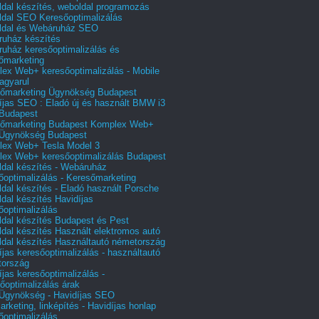
dal készítés, weboldal programozás
dal SEO Keresőoptimalizálás
ldal és Webáruház SEO
uház készítés
uház keresőoptimalizálás és
őmarketing
ex Web+ keresőoptimalizálás - Mobile
agyarul
őmarketing Ügynökség Budapest
íjas SEO : Eladó új és használt BMW i3
Budapest
őmarketing Budapest Komplex Web+
Ügynökség Budapest
ex Web+ Tesla Model 3
ex Web+ keresőoptimalizálás Budapest
dal készítés - Webáruház
őoptimalizálás - Keresőmarketing
dal készítés - Eladó használt Porsche
dal készítés Havidíjas
őoptimalizálás
dal készítés Budapest és Pest
dal készítés Használt elektromos autó
dal készítés Használtautó németország
íjas keresőoptimalizálás - használtautó
tország
íjas keresőoptimalizálás -
őoptimalizálás árak
gynökség - Havidíjas SEO
arketing, linképítés - Havidíjas honlap
őoptimalizálás