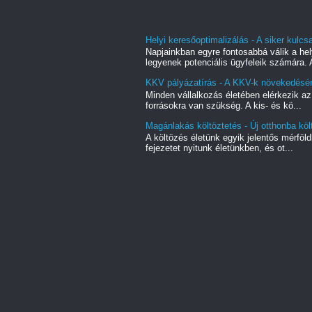
Helyi keresőoptimalizálás - A siker kulc
Napjainkban egyre fontosabbá válik a hel
legyenek potenciális ügyfeleik számára. A
KKV pályázatírás - A KKV-k növekedésé
Minden vállalkozás életében elérkezik az
forrásokra van szükség. A kis- és kö...
Magánlakás költöztetés - Új otthonba kö
A költözés életünk egyik jelentős mérföl
fejezetet nyitunk életünkben, és ot...