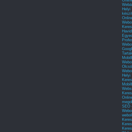
Onlin
Webár
Helyi
készí
Onlin
Webol
Keres
Havid
Egyed
Profe
Webol
Googl
Tarta
Mobil
Webol
Olcsó
Webol
Helyi
Keres
Mobil
Websi
Keres
Onlin
mego
SEO -
Webol
webol
Keres
Keres
Keres