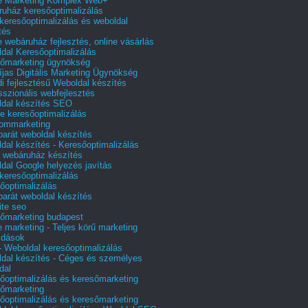
e Marketing Komplex Web+
uház keresőoptimalizálás
 keresőoptimalizálás és weboldal
tés
e webáruház fejlesztés, online vásárlás
dal Keresőoptimalizálás
őmarketing ügynökség
íjas Digitális Marketing Ügynökség
i fejlesztésű Weboldal készítés
sszionális webfejlesztés
dal készítés SEO
e keresőoptimalizálás
lommarketing
barát weboldal készítés
dal készítés - Keresőoptimalizálás
 webáruház készítés
dal Google helyezés javítás
 keresőoptimalizálás
őoptimalizálás
barát weboldal készítés
te seo
őmarketing budapest
e marketing - Teljes körű marketing
ldások
 Weboldal keresőoptimalizálás
dal készítés - Céges és személyes
dal
őoptimalizálás és keresőmarketing
őmarketing
őoptimalizálás és keresőmarketing