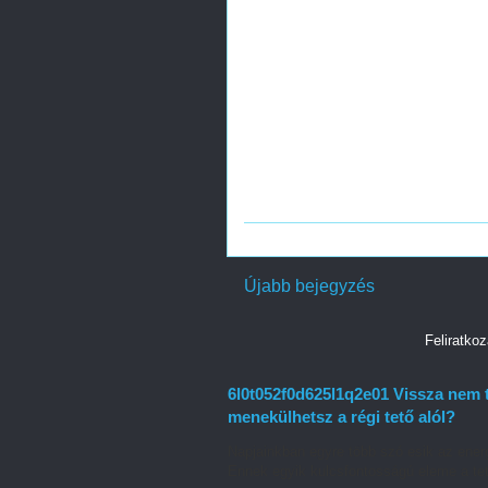
Újabb bejegyzés
Feliratko
6l0t052f0d625l1q2e01 Vissza nem 
menekülhetsz a régi tető alól?
Napjainkban egyre több szó esik az energ
Ennek egyik kulcsfontosságú eleme a tet