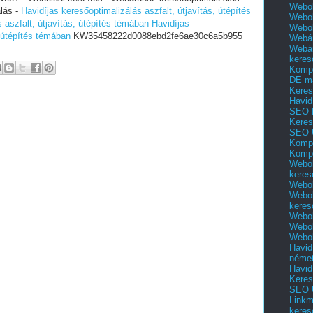
Webol
álás -
Havidíjas keresőoptimalizálás aszfalt, útjavítás, útépítés
Webol
 aszfalt, útjavítás, útépítés témában
Havidíjas
Webo
, útépítés témában
KW35458222d0088ebd2fe6ae30c6a5b955
Webár
Webár
keres
Kompl
DE m
Keres
Havid
SEO 
Keres
SEO 
Kompl
Kompl
Webol
keres
Webol
Webol
keres
Webol
Webol
Webol
Havid
néme
Havid
Keres
SEO Ü
Linkm
keres