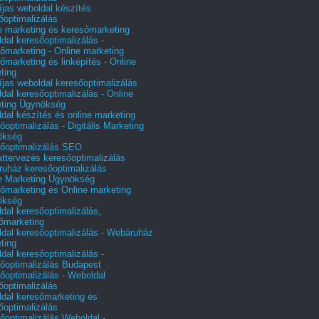
íjas weboldal készítés
őoptimalizálás
e marketing és keresőmarketing
dal keresőoptimalizálás -
őmarketing - Online marketing
őmarketing és linképítés - Online
ting
íjas weboldal keresőoptimalizálás
dal keresőoptimalizálás - Online
ting Ügynökség
dal készítés és online marketing
őoptimalizálás - Digitális Marketing
ökség
őoptimalizálás SEO
attervezés keresőoptimalizálás
uház keresőoptimalizálás
e Marketing Ügynökség
őmarketing és Online marketing
ökség
dal keresőoptimalizálás,
őmarketing
dal keresőoptimalizálás - Webáruház
ting
dal keresőoptimalizálás -
őoptimalizálás Budapest
őoptimalizálás - Weboldal
őoptimalizálás
dal keresőmarketing és
őoptimalizálás
őoptimalizálás Weboldal -