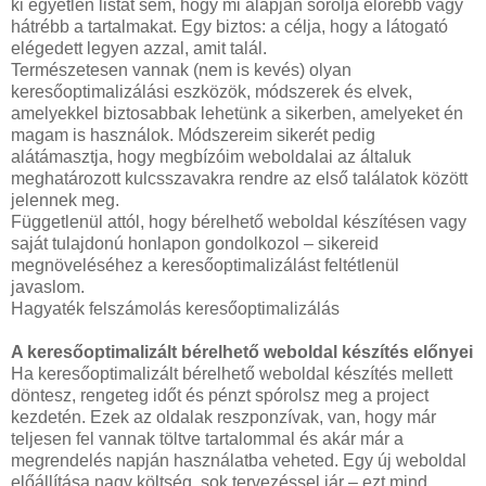
ki egyetlen listát sem, hogy mi alapján sorolja előrébb vagy
hátrébb a tartalmakat. Egy biztos: a célja, hogy a látogató
elégedett legyen azzal, amit talál.
Természetesen vannak (nem is kevés) olyan
keresőoptimalizálási eszközök, módszerek és elvek,
amelyekkel biztosabbak lehetünk a sikerben, amelyeket én
magam is használok. Módszereim sikerét pedig
alátámasztja, hogy megbízóim weboldalai az általuk
meghatározott kulcsszavakra rendre az első találatok között
jelennek meg.
Függetlenül attól, hogy bérelhető weboldal készítésen vagy
saját tulajdonú honlapon gondolkozol – sikereid
megnöveléséhez a keresőoptimalizálást feltétlenül
javaslom.
Hagyaték felszámolás keresőoptimalizálás
A keresőoptimalizált bérelhető weboldal készítés előnyei
Ha keresőoptimalizált bérelhető weboldal készítés mellett
döntesz, rengeteg időt és pénzt spórolsz meg a project
kezdetén. Ezek az oldalak reszponzívak, van, hogy már
teljesen fel vannak töltve tartalommal és akár már a
megrendelés napján használatba veheted. Egy új weboldal
előállítása nagy költség, sok tervezéssel jár – ezt mind