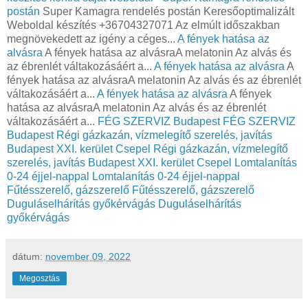
postán
Super Kamagra rendelés postán Keresőoptimalizált
Weboldal készítés +36704327071 Az elmúlt időszakban
megnövekedett az igény a céges...
A fények hatása az
alvásra
A fények hatása az alvásraA melatonin Az alvás és
az ébrenlét váltakozásáért a...
A fények hatása az alvásra
A
fények hatása az alvásraA melatonin Az alvás és az ébrenlét
váltakozásáért a...
A fények hatása az alvásra
A fények
hatása az alvásraA melatonin Az alvás és az ébrenlét
váltakozásáért a...
FÉG SZERVIZ Budapest
FÉG SZERVIZ
Budapest
Régi gázkazán, vízmelegítő szerelés, javítás
Budapest XXI. kerület Csepel
Régi gázkazán, vízmelegítő
szerelés, javítás Budapest XXI. kerület Csepel
Lomtalanítás
0-24 éjjel-nappal
Lomtalanítás 0-24 éjjel-nappal
Fűtésszerelő, gázszerelő
Fűtésszerelő, gázszerelő
Duguláselhárítás győkérvágás
Duguláselhárítás
győkérvágás
dátum:
november 09, 2022
Megosztás