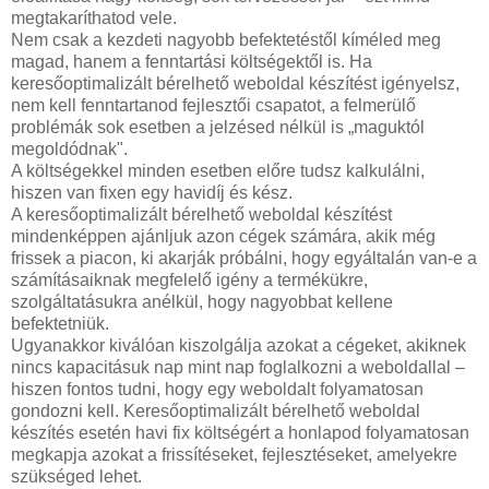
megtakaríthatod vele.
Nem csak a kezdeti nagyobb befektetéstől kíméled meg
magad, hanem a fenntartási költségektől is. Ha
keresőoptimalizált bérelhető weboldal készítést igényelsz,
nem kell fenntartanod fejlesztői csapatot, a felmerülő
problémák sok esetben a jelzésed nélkül is „maguktól
megoldódnak".
A költségekkel minden esetben előre tudsz kalkulálni,
hiszen van fixen egy havidíj és kész.
A keresőoptimalizált bérelhető weboldal készítést
mindenképpen ajánljuk azon cégek számára, akik még
frissek a piacon, ki akarják próbálni, hogy egyáltalán van-e a
számításaiknak megfelelő igény a termékükre,
szolgáltatásukra anélkül, hogy nagyobbat kellene
befektetniük.
Ugyanakkor kiválóan kiszolgálja azokat a cégeket, akiknek
nincs kapacitásuk nap mint nap foglalkozni a weboldallal –
hiszen fontos tudni, hogy egy weboldalt folyamatosan
gondozni kell. Keresőoptimalizált bérelhető weboldal
készítés esetén havi fix költségért a honlapod folyamatosan
megkapja azokat a frissítéseket, fejlesztéseket, amelyekre
szükséged lehet.