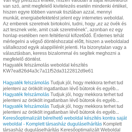
Van egy presztízs értéke, hiszen valóban a saját felületedről
van szó, amit megfelelő kivitelezés esetén mindenki értékel,
hiszen egyre többen vannak tisztában azzal, mennyi
munkát, energiabefektetést jelent egy internetes weboldal.
Az emberek szeretnek birtokolni, tudni, hogy „ez az övék és
azt tesznek vele, amit csak szeretnének", azonban ez egy
honlap esetében nem feltétlenül kifizetődő. Érdemes tehát
mérlegelni a végső döntéshozatal előtt, hiszen a weboldalad
vállalkozod egyik alappillérét jelenti. Ha bizonytalan vagy a
választásban, keress bizalommal és segítek meghozni a
megfelelő döntést.
Hagyaték felszámolás weboldal készítés
KW7ea826d4a3c7a11f52da3122812d9e61
Hagyaték felszámolás
Tudjuk jól, hogy mekkora terhet tud
jelenteni az örökölt ingatlanban lévő bútorok és egyéb...
Hagyaték felszámolás
Tudjuk jól, hogy mekkora terhet tud
jelenteni az örökölt ingatlanban lévő bútorok és egyéb...
Hagyaték felszámolás
Tudjuk jól, hogy mekkora terhet tud
jelenteni az örökölt ingatlanban lévő bútorok és egyéb...
Keresőoptimalizált bérelhető weboldal készítés kontra saját
weboldal - Komplett társasház duguláselhárítás
Komplett
társasház duguláselhárítás Keresőoptimalizált Weboldal