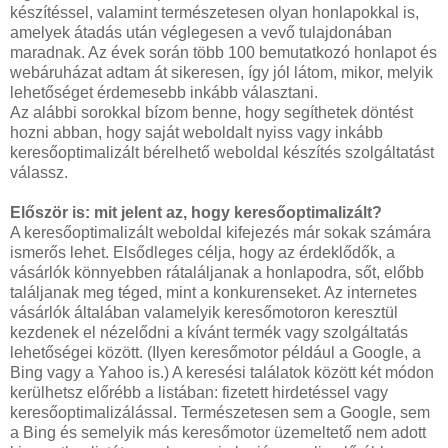
készítéssel, valamint természetesen olyan honlapokkal is,
amelyek átadás után véglegesen a vevő tulajdonában
maradnak. Az évek során több 100 bemutatkozó honlapot és
webáruházat adtam át sikeresen, így jól látom, mikor, melyik
lehetőséget érdemesebb inkább választani.
Az alábbi sorokkal bízom benne, hogy segíthetek döntést
hozni abban, hogy saját weboldalt nyiss vagy inkább
keresőoptimalizált bérelhető weboldal készítés szolgáltatást
válassz.
Először is: mit jelent az, hogy keresőoptimalizált?
A keresőoptimalizált weboldal kifejezés már sokak számára
ismerős lehet. Elsődleges célja, hogy az érdeklődők, a
vásárlók könnyebben rátaláljanak a honlapodra, sőt, előbb
találjanak meg téged, mint a konkurenseket. Az internetes
vásárlók általában valamelyik keresőmotoron keresztül
kezdenek el nézelődni a kívánt termék vagy szolgáltatás
lehetőségei között. (Ilyen keresőmotor például a Google, a
Bing vagy a Yahoo is.) A keresési találatok között két módon
kerülhetsz előrébb a listában: fizetett hirdetéssel vagy
keresőoptimalizálással. Természetesen sem a Google, sem
a Bing és semelyik más keresőmotor üzemeltető nem adott