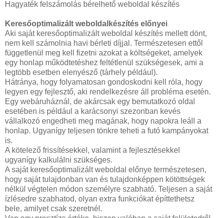
Hagyaték felszámolás bérelhető weboldal készítés
Keresőoptimalizált weboldalkészítés előnyei
Aki saját keresőoptimalizált weboldal készítés mellett dönt,
nem kell számolnia havi bérleti díjjal. Természetesen ettől
függetlenül meg kell fizetni azokat a költségeket, amelyek
egy honlap működtetéshez feltétlenül szükségesek, ami a
legtöbb esetben elenyésző (tárhely például).
Hátránya, hogy folyamatosan gondoskodni kell róla, hogy
legyen egy fejlesztő, aki rendelkezésre áll probléma esetén.
Egy webáruháznál, de akárcsak egy bemutatkozó oldal
esetében is például a karácsonyi szezonban kevés
vállalkozó engedheti meg magának, hogy napokra leáll a
honlap. Ugyanígy teljesen tönkre teheti a futó kampányokat
is.
A kötelező frissítésekkel, valamint a fejlesztésekkel
ugyanígy kalkulálni szükséges.
A saját keresőoptimalizált weboldal előnye természetesen,
hogy saját tulajdonban van és tulajdonképpen kötöttségek
nélkül végtelen módon személyre szabható. Teljesen a saját
ízlésedre szabhatod, olyan extra funkciókat építtethetsz
bele, amilyet csak szeretnél.