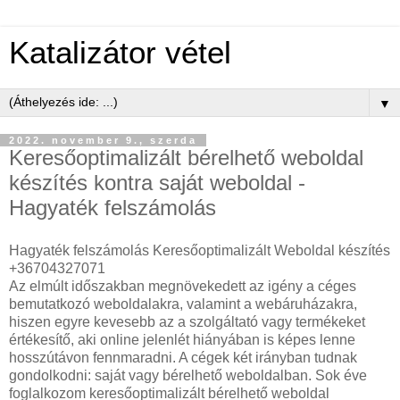
Katalizátor vétel
▼
2022. november 9., szerda
Keresőoptimalizált bérelhető weboldal
készítés kontra saját weboldal -
Hagyaték felszámolás
Hagyaték felszámolás Keresőoptimalizált Weboldal készítés
+36704327071
Az elmúlt időszakban megnövekedett az igény a céges
bemutatkozó weboldalakra, valamint a webáruházakra,
hiszen egyre kevesebb az a szolgáltató vagy termékeket
értékesítő, aki online jelenlét hiányában is képes lenne
hosszútávon fennmaradni. A cégek két irányban tudnak
gondolkodni: saját vagy bérelhető weboldalban. Sok éve
foglalkozom keresőoptimalizált bérelhető weboldal