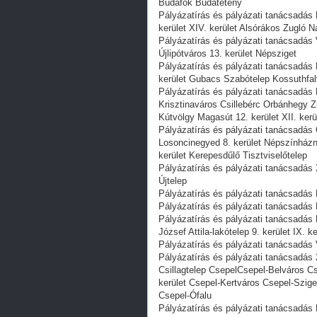
Budafok Budatétény
Pályázatírás és pályázati tanácsadás
kerület XIV. kerület Alsórákos Zugló 
Pályázatírás és pályázati tanácsadás 
Újlipótváros 13. kerület Népsziget
Pályázatírás és pályázati tanácsadás 
kerület Gubacs Szabótelep Kossuthfa
Pályázatírás és pályázati tanácsadá
Krisztinaváros Csillebérc Orbánhegy 
Kútvölgy Magasút 12. kerület XII. ke
Pályázatírás és pályázati tanácsad
Losoncinegyed 8. kerület Népszínház
kerület Kerepesdűlő Tisztviselőtelep
Pályázatírás és pályázati tanácsadás X
Újtelep
Pályázatírás és pályázati tanácsadás 
Pályázatírás és pályázati tanácsadás K
Pályázatírás és pályázati tanácsadá
József Attila-lakótelep 9. kerület IX. ke
Pályázatírás és pályázati tanácsadás V
Pályázatírás és pályázati tanácsadás 
Csillagtelep CsepelCsepel-Belváros C
kerület Csepel-Kertváros Csepel-Szig
Csepel-Ófalu
Pályázatírás és pályázati tanácsadás