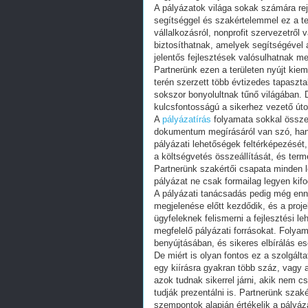
A pályázatok világa sokak számára rejt
segítséggel és szakértelemmel ez a te
vállalkozásról, nonprofit szervezetről
biztosíthatnak, amelyek segítségével á
jelentős fejlesztések valósulhatnak m
Partnerünk ezen a területen nyújt kiem
terén szerzett több évtizedes tapaszta
sokszor bonyolultnak tűnő világában. D
kulcsfontosságú a sikerhez vezető út
A
pályázatírás
folyamata sokkal össze
dokumentum megírásáról van szó, han
pályázati lehetőségek feltérképezését,
a költségvetés összeállítását, és te
Partnerünk szakértői csapata minden lé
pályázat ne csak formailag legyen kif
A pályázati tanácsadás pedig még ennél
megjelenése előtt kezdődik, és a proj
ügyfeleknek felismerni a fejlesztési l
megfelelő pályázati forrásokat. Folya
benyújtásában, és sikeres elbírálás e
De miért is olyan fontos ez a szolgált
egy kiírásra gyakran több száz, vagy 
azok tudnak sikerrel járni, akik nem c
tudják prezentálni is. Partnerünk szaké
szempontok alapján értékelik a pályáz