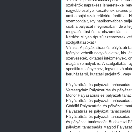
szakértők naprakész ismeretekkel rend
nagyobb eséllyel készítenek sikeres pá
amit a saját szakterületére fordíthat.
szempontjait, így hatékonyabban tudjá
csak a pályázat megírásában, de a telj
megvalósítást és az elszámolást is.
Kérdés: Milyen típusú szervezetek veh
szolgáltatásokat?
Válasz: A pályázatírási és pályázati t
Igénybe vehetik nagyvállalatok, kis- é
szervezetek, oktatási intézmények, ö
magánszemélyek is. A szolgáltatás ru
specifikus igényeihez, legyen szó akár 
beruházásról, kutatási projektről, vag
Pályázatírás és pályázati tanácsadás
Veresegyház Pályázatírás és pályázat
Monor Pályázatírás és pályázati taná
Pályázatírás és pályázati tanácsadás
Gödöllő Pályázatírás és pályázati ta
Pályázatírás és pályázati tanácsadás
Pályázatírás és pályázati tanácsadás
és pályázati tanácsadás Budakeszi Pá
pályázati tanácsadás Maglód Pályázat