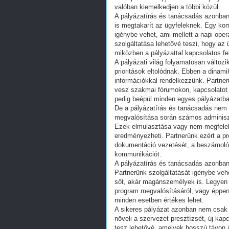
valóban kiemelkedjen a többi közül.
A pályázatírás és tanácsadás azonban n
is megtakarít az ügyfeleknek. Egy kom
igénybe vehet, ami mellett a napi oper
szolgáltatása lehetővé teszi, hogy az 
miközben a pályázattal kapcsolatos fel
A pályázati világ folyamatosan változi
prioritások eltolódnak. Ebben a dina
információkkal rendelkezzünk. Partner
vesz szakmai fórumokon, kapcsolatot 
pedig beépül minden egyes pályázatba
De a pályázatírás és tanácsadás nem c
megvalósítása során számos adminisztr
Ezek elmulasztása vagy nem megfelelő 
eredményezheti. Partnerünk ezért a pro
dokumentáció vezetését, a beszámolók
kommunikációt.
A pályázatírás és tanácsadás azonba
Partnerünk szolgáltatását igénybe vehe
sőt, akár magánszemélyek is. Legyen s
program megvalósításáról, vagy éppen 
minden esetben értékes lehet.
A sikeres pályázat azonban nem csak 
növeli a szervezet presztízsét, új kap
tesz lehetővé, amelyek hosszú távon i