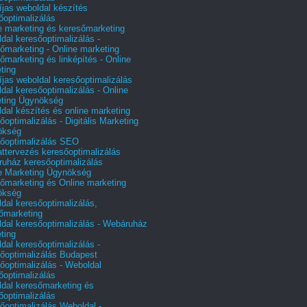
íjas weboldal készítés
őoptimalizálás
e marketing és keresőmarketing
dal keresőoptimalizálás -
őmarketing - Online marketing
őmarketing és linképítés - Online
ting
íjas weboldal keresőoptimalizálás
dal keresőoptimalizálás - Online
ting Ügynökség
dal készítés és online marketing
őoptimalizálás - Digitális Marketing
ökség
őoptimalizálás SEO
attervezés keresőoptimalizálás
uház keresőoptimalizálás
e Marketing Ügynökség
őmarketing és Online marketing
ökség
dal keresőoptimalizálás,
őmarketing
dal keresőoptimalizálás - Webáruház
ting
dal keresőoptimalizálás -
őoptimalizálás Budapest
őoptimalizálás - Weboldal
őoptimalizálás
dal keresőmarketing és
őoptimalizálás
őoptimalizálás Weboldal -