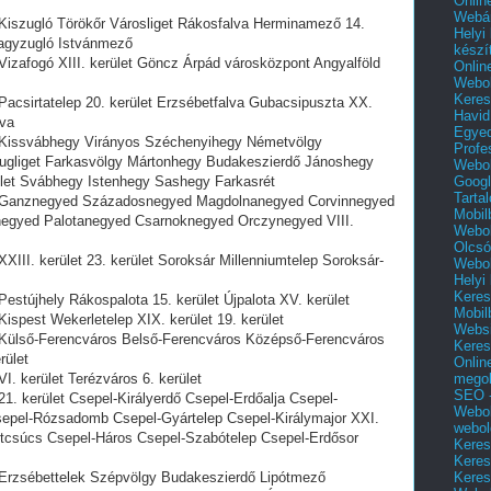
Onlin
Webár
 Kiszugló Törökőr Városliget Rákosfalva Herminamező 14.
Helyi
Nagyzugló Istvánmező
készí
Vizafogó XIII. kerület Göncz Árpád városközpont Angyalföld
Onlin
Webol
Keres
Pacsirtatelep 20. kerület Erzsébetfalva Gubacsipuszta XX.
Havid
lva
Egyed
s Kissvábhegy Virányos Széchenyihegy Németvölgy
Profe
Zugliget Farkasvölgy Mártonhegy Budakeszierdő Jánoshegy
Webol
Googl
rület Svábhegy Istenhegy Sashegy Farkasrét
Tarta
ás Ganznegyed Századosnegyed Magdolnanegyed Corvinnegyed
Mobil
negyed Palotanegyed Csarnoknegyed Orczynegyed VIII.
Webol
Olcsó
XIII. kerület 23. kerület Soroksár Millenniumtelep Soroksár-
Webol
Helyi
Keres
Pestújhely Rákospalota 15. kerület Újpalota XV. kerület
Mobil
ispest Wekerletelep XIX. kerület 19. kerület
Websi
s Külső-Ferencváros Belső-Ferencváros Középső-Ferencváros
Keres
rület
Onlin
mego
I. kerület Terézváros 6. kerület
SEO -
21. kerület Csepel-Királyerdő Csepel-Erdőalja Csepel-
Webol
sepel-Rózsadomb Csepel-Gyártelep Csepel-Királymajor XXI.
webol
etcsúcs Csepel-Háros Csepel-Szabótelep Csepel-Erdősor
Keres
Keres
Keres
 Erzsébettelek Szépvölgy Budakeszierdő Lipótmező