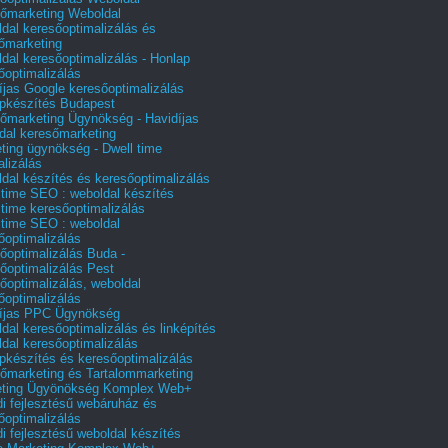
őmarketing Weboldal
dal keresőoptimalizálás és
őmarketing
dal keresőoptimalizálás - Honlap
őoptimalizálás
íjas Google keresőoptimalizálás
pkészítés Budapest
őmarketing Ügynökség - Havidíjas
dal keresőmarketing
ting ügynökség - Dwell time
alizálás
dal készítés és keresőoptimalizálás
 time SEO : weboldal készítés
 time keresőoptimalizálás
 time SEO : weboldal
őoptimalizálás
őoptimalizálás Buda -
őoptimalizálás Pest
őoptimalizálás, weboldal
őoptimalizálás
íjas PPC Ügynökség
dal keresőoptimalizálás és linképítés
dal keresőoptimalizálás
pkészítés és keresőoptimalizálás
őmarketing és Tartalommarketing
eting Ügyönökség Komplex Web+
i fejlesztésű webáruház és
őoptimalizálás
i fejlesztésű weboldal készítés