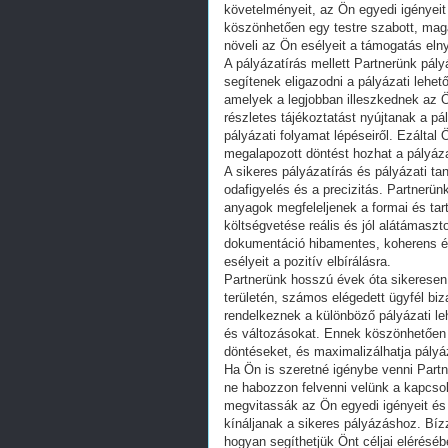
követelményeit, az Ön egyedi igényeit 
köszönhetően egy testre szabott, mag
növeli az Ön esélyeit a támogatás eln
A pályázatírás mellett Partnerünk pály
segítenek eligazodni a pályázati lehe
amelyek a legjobban illeszkednek az Ö
részletes tájékoztatást nyújtanak a pá
pályázati folyamat lépéseiről. Ezáltal
megalapozott döntést hozhat a pályáza
A sikeres pályázatírás és pályázati ta
odafigyelés és a precizitás. Partnerün
anyagok megfeleljenek a formai és tar
költségvetése reális és jól alátámaszt
dokumentáció hibamentes, koherens é
esélyeit a pozitív elbírálásra.
Partnerünk hosszú évek óta sikeresen
területén, számos elégedett ügyfél bi
rendelkeznek a különböző pályázati le
és változásokat. Ennek köszönhetően 
döntéseket, és maximalizálhatja pályá
Ha Ön is szeretné igénybe venni Partne
ne habozzon felvenni velünk a kapcsol
megvitassák az Ön egyedi igényeit és
kínáljanak a sikeres pályázáshoz. Bíz
hogyan segíthetjük Önt céljai eléréséb