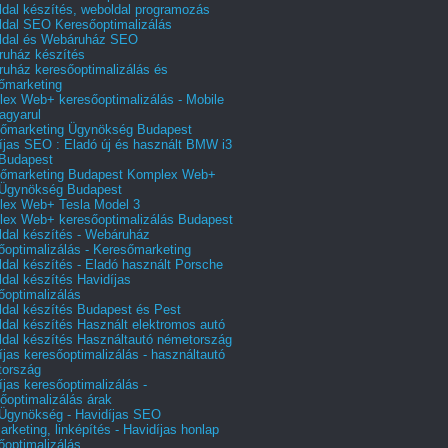
dal készítés, weboldal programozás
dal SEO Keresőoptimalizálás
ldal és Webáruház SEO
uház készítés
uház keresőoptimalizálás és
őmarketing
ex Web+ keresőoptimalizálás - Mobile
agyarul
őmarketing Ügynökség Budapest
íjas SEO : Eladó új és használt BMW i3
Budapest
őmarketing Budapest Komplex Web+
Ügynökség Budapest
ex Web+ Tesla Model 3
ex Web+ keresőoptimalizálás Budapest
dal készítés - Webáruház
őoptimalizálás - Keresőmarketing
dal készítés - Eladó használt Porsche
dal készítés Havidíjas
őoptimalizálás
dal készítés Budapest és Pest
dal készítés Használt elektromos autó
dal készítés Használtautó németország
íjas keresőoptimalizálás - használtautó
tország
íjas keresőoptimalizálás -
őoptimalizálás árak
gynökség - Havidíjas SEO
arketing, linképítés - Havidíjas honlap
őoptimalizálás