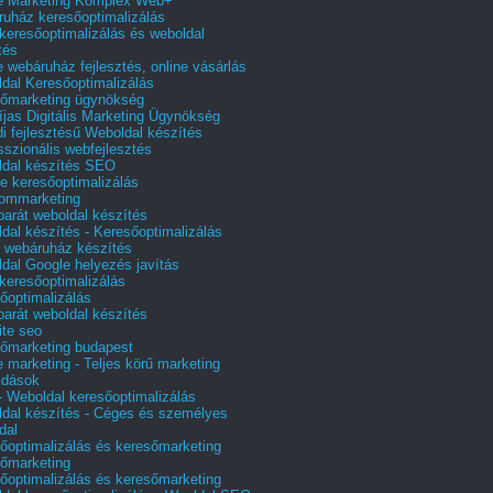
e Marketing Komplex Web+
uház keresőoptimalizálás
 keresőoptimalizálás és weboldal
tés
e webáruház fejlesztés, online vásárlás
dal Keresőoptimalizálás
őmarketing ügynökség
íjas Digitális Marketing Ügynökség
i fejlesztésű Weboldal készítés
sszionális webfejlesztés
dal készítés SEO
e keresőoptimalizálás
lommarketing
barát weboldal készítés
dal készítés - Keresőoptimalizálás
 webáruház készítés
dal Google helyezés javítás
 keresőoptimalizálás
őoptimalizálás
barát weboldal készítés
te seo
őmarketing budapest
e marketing - Teljes körű marketing
ldások
 Weboldal keresőoptimalizálás
dal készítés - Céges és személyes
dal
őoptimalizálás és keresőmarketing
őmarketing
őoptimalizálás és keresőmarketing