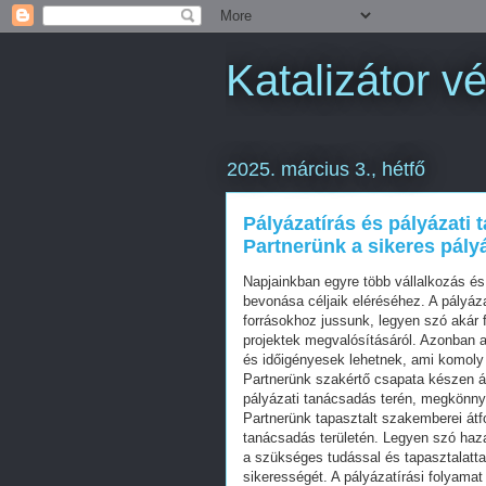
Katalizátor vé
2025. március 3., hétfő
Pályázatírás és pályázati
Partnerünk a sikeres pál
Napjainkban egyre több vállalkozás és
bevonása céljaik eléréséhez. A pályáza
forrásokhoz jussunk, legyen szó akár 
projektek megvalósításáról. Azonban a
és időigényesek lehetnek, ami komoly
Partnerünk szakértő csapata készen ál
pályázati tanácsadás terén, megkönnyí
Partnerünk tapasztalt szakemberei átfo
tanácsadás területén. Legyen szó haza
a szükséges tudással és tapasztalatt
sikerességét. A pályázatírási folyamat