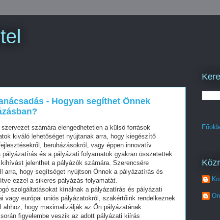
tel
Kere
 tanácsadás - Hogyan segíthet Önnek
yázásban?
Főolda
 szervezet számára elengedhetetlen a külső források
tok kiváló lehetőséget nyújtanak arra, hogy kiegészítő
fejlesztésekről, beruházásokról, vagy éppen innovatív
 pályázatírás és a pályázati folyamatok gyakran összetettek
Köz
 kihívást jelenthet a pályázók számára. Szerencsére
l arra, hogy segítséget nyújtson Önnek a pályázatírás és
Ko
tve ezzel a sikeres pályázás folyamatát.
gó szolgáltatásokat kínálnak a pályázatírás és pályázati
On
i vagy európai uniós pályázatokról, szakértőink rendelkeznek
al ahhoz, hogy maximalizálják az Ön pályázatának
 során figyelembe veszik az adott pályázati kiírás