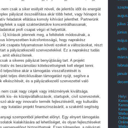
szept
em csak a siker esélyét növeli, de jelentős időt és energiát
plex pályázat összeállítása akár több hetet, vagy hónapot is
augus
atív feladatok ellátása komoly kihívást jelenthet. Partnerünk
július
ügyfelek a saját szakterületükre koncentrálhassanak,
adatokat profi csapat végzi el helyettük.
június
k. Új kiírások jelennek meg, a feltételek módosulnak, a
mikus környezetben kulcsfontosságú, hogy naprakész
május
ünk csapata folyamatosan követi ezeket a változásokat, részt
áprili
tart a pályázatkezelő szervezetekkel. Ez a naprakész tudás
, amit elkészítenek.
márci
sak a sikeres pályázat benyújtásáig tart. A projekt
februá
atív és beszámolási kötelezettségnek kell eleget tenni.
teljesítése akár a támogatás visszafizetését is
január
jekt teljes életciklusában támogatást nyújt, segítve a
 elkészítését, és a pályázatkezelő szervezettel való
decem
n nem csak nagy cégek vagy intézmények kiváltsága.
Helyi
tik kis- és középvállalkozások, startupok, civil szervezetek,
Keres
zó akár egy innovatív termék fejlesztéséről, egy kulturális
Keres
egy kutatási projekt finanszírozásáról, a szakértő segítség
Keres
Webol
anyagi szempontból jelenthet előnyt. Egy elnyert támogatás
Onlin
Onlin
csolatok kialakítására ad lehetőséget, és olyan fejlesztéseket
Webol
s versenyelőnyt biztosíthatnak. Ezen túlmenően, a pályázati