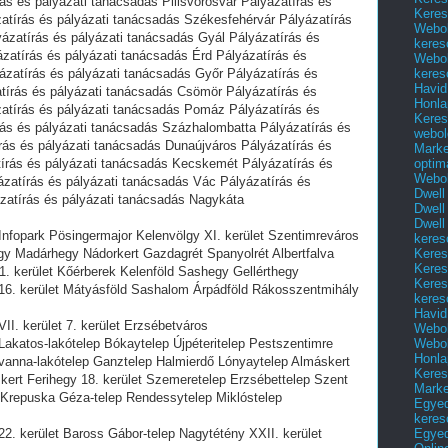
ás és pályázati tanácsadás Pilisvörösvár Pályázatírás és
Keres
atírás és pályázati tanácsadás Székesfehérvár Pályázatírás
Webol
ázatírás és pályázati tanácsadás Gyál Pályázatírás és
keres
zatírás és pályázati tanácsadás Érd Pályázatírás és
Webol
keres
ázatírás és pályázati tanácsadás Győr Pályázatírás és
Havid
tírás és pályázati tanácsadás Csömör Pályázatírás és
Honla
zatírás és pályázati tanácsadás Pomáz Pályázatírás és
Keres
rás és pályázati tanácsadás Százhalombatta Pályázatírás és
webol
rás és pályázati tanácsadás Dunaújváros Pályázatírás és
Marke
optim
írás és pályázati tanácsadás Kecskemét Pályázatírás és
Webol
ázatírás és pályázati tanácsadás Vác Pályázatírás és
Dwell
zatírás és pályázati tanácsadás Nagykáta
Dwell
Dwell
Infopark Pösingermajor Kelenvölgy XI. kerület Szentimreváros
keres
Keres
 Madárhegy Nádorkert Gazdagrét Spanyolrét Albertfalva
Keres
. kerület Kőérberek Kelenföld Sashegy Gellérthegy
Keres
 16. kerület Mátyásföld Sashalom Árpádföld Rákosszentmihály
keres
Havid
II. kerület 7. kerület Erzsébetváros
Webol
Webol
Lakatos-lakótelep Bókaytelep Újpéteritelep Pestszentimre
Honla
avanna-lakótelep Ganztelep Halmierdő Lónyaytelep Almáskert
Keres
skert Ferihegy 18. kerület Szemeretelep Erzsébettelep Szent
Mark
r Krepuska Géza-telep Rendessytelep Miklóstelep
Egyed
keres
Egyed
22. kerület Baross Gábor-telep Nagytétény XXII. kerület