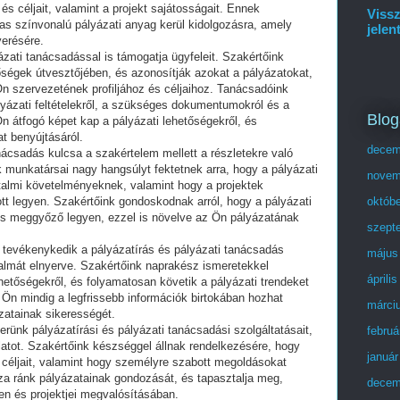
és céljait, valamint a projekt sajátosságait. Ennek
Vissz
as színvonalú pályázati anyag kerül kidolgozásra, amely
jelen
yerésére.
ázati tanácsadással is támogatja ügyfeleit. Szakértőink
tőségek útvesztőjében, és azonosítják azokat a pályázatokat,
n szervezetének profiljához és céljaihoz. Tanácsadóink
lyázati feltételekről, a szükséges dokumentumokról és a
Blog
 Ön átfogó képet kap a pályázati lehetőségekről, és
t benyújtásáról.
decem
nácsadás kulcsa a szakértelem mellett a részletekre való
k munkatársai nagy hangsúlyt fektetnek arra, hogy a pályázati
novem
talmi követelményeknek, valamint hogy a projektek
ott legyen. Szakértőink gondoskodnak arról, hogy a pályázati
októb
s meggyőző legyen, ezzel is növelve az Ön pályázatának
szept
 tevékenykedik a pályázatírás és pályázati tanácsadás
május
zalmát elnyerve. Szakértőink naprakész ismeretekkel
áprili
hetőségekről, és folyamatosan követik a pályázati trendeket
Ön mindig a legfrissebb információk birtokában hozhat
márci
zatainak sikerességét.
rünk pályázatírási és pályázati tanácsadási szolgáltatásait,
februá
atot. Szakértőink készséggel állnak rendelkezésére, hogy
január
 céljait, valamint hogy személyre szabott megoldásokat
za ránk pályázatainak gondozását, és tapasztalja meg,
decem
en és projektjei megvalósításában.