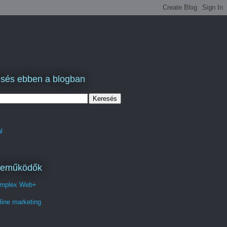
sés ebben a blogban
l
reműködők
mplex Web+
line marketing