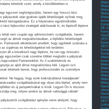
Webol
ztalatra tehetünk szert, amely a későbbiekben is
Webol
Webo
egy egyszeri segítségnyújtás, hanem egy hosszú távú
Webár
Webár
es pályázatok után gyakran újabb lehetőségek nyílnak meg,
keres
kértő támogatásukra. Ez a folyamatos együttműködés
Kompl
 távú fejlesztési stratégiát alakítsanak ki, és lépésről lépésre
DE m
Keres
s tehát nem csupán egy adminisztratív szolgáltatás, hanem
Havid
SEO 
y segít az álmok megvalósításában, a fejlődési lehetőségek
Keres
n. Partnerünk elkötelezett amellett, hogy ügyfeleik számára a
SEO 
 az izgalmas és lehetőségekkel teli területen.
Kompl
szen áll a következő nagy lépésre, ha van egy innovatív
Kompl
vagy egyszerűen csak szeretne többet megtudni a pályázati
Webol
keres
a kapcsolatot Partnerünkkel. Az ő szakértelmük és
Webol
gnyitja az ajtót álmai megvalósítása felé. Legyen szó
Webol
iztosak lehetünk benne, hogy professzionális és személyre
keres
Webol
gekkel. Ne hagyja, hogy ezek kiaknázatlanul maradjanak!
Webol
Webol
 tanácsadási szolgáltatásával egy olyan útra léphet, amely nem
Havid
jlődést és új perspektívákat is kínál. Legyen Ön is részese
néme
sztalja meg, milyen amikor az álmok valósággá válnak!
Havid
Keres
pályázatírói szolgáltatást igénybe venni ahelyett, hogy
SEO Ü
Linkm
keres
 szolgáltatás igénybevétele számos előnnyel jár. Először is, a