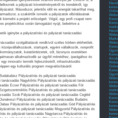
Havid
elkeznek a pályázati követelményekről és trendekről, így
keres
lyázatot. Másodszor, jelentős időt és energiát takaríthat meg,
Onlin
 Harmadszor, a szakértők ismerik a pályázatok elbírálásának
Webol
Keres
k kiemelni a projekt erősségeit. Végül, egy profi csapat nem
Keres
es projektciklus során támogatást nyújt, beleértve a
marke
Havid
etik igénybe a pályázatírási és pályázati tanácsadási
Webol
Marke
Webol
anácsadási szolgáltatások rendkívül széles körben elérhetőek.
Keres
s középvállalkozások, startupok, egyéni vállalkozók, nonprofit
Ügyn
nkormányzatok, kutatóintézetek, sőt, bizonyos esetekben
Keres
galmasan alkalmazkodik az ügyfél méretéhez, iparágához és
Arcul
egy innovatív termék fejlesztéséről, infrastrukturális
Webár
Onlin
y éppen egy kulturális program megvalósításáról.
Keres
Ügyn
 Budakalász Pályázatírás és pályázati tanácsadás
Webol
i tanácsadás Nagykőrös Pályázatírás és pályázati tanácsadás
keres
csadás Ecser Pályázatírás és pályázati tanácsadás Fót
Webol
marke
 Szigetszentmiklós Pályázatírás és pályázati tanácsadás
Webol
nácsadás Szob Pályázatírás és pályázati tanácsadás Cegléd
Keres
 Dunakeszi Pályázatírás és pályázati tanácsadás Budaörs
Keres
 Dabas Pályázatírás és pályázati tanácsadás Göd Pályázatírás
keres
lyázatírás és pályázati tanácsadás Mogyoród Pályázatírás és
Webol
keres
írás és pályázati tanácsadás Nagytarcsa Pályázatírás és
Keres