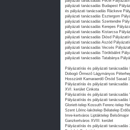
pályázati tanácsadás Pécel Pályázatír
pályázati tanácsadás Budapest Pályáz
és pályázati tanácsadás Ráckeve Pály
pályázati tanácsadás Esztergom Pályá
pályázati tanácsadás Szentendre Pály
pályázati tanácsadás Kerepes Pályáza
pályázati tanácsadás Kistarcsa Pályá
pályázati tanácsadás Diósd Pályázatí
pályázati tanácsadás Aszód Pályázatí
pályázati tanácsadás Vecsés Pályázat
pályázati tanácsadás Törökbálint Pály
pályázati tanácsadás Tatabánya Pályá
Pályázatírás és pályázati tanácsadás 
Dobogó Őrmező Lágymányos Péterhegy
Hosszúrét Kamaraerdő Örsöd Sasad 11
Pályázatírás és pályázati tanácsadás
XVI. kerület Cinkota
Pályázatírás és pályázati tanácsadás V
Pályázatírás és pályázati tanácsadás 
Gloriett-telep Kossuth Ferenc-telep H
Szent Lőrinc-lakótelep Bélatelep Erdő
Imre-kertváros Liptáktelep Belsőmajo
Ganzkertváros XVIII. kerület
Pályázatírás és pályázati tanácsadás 