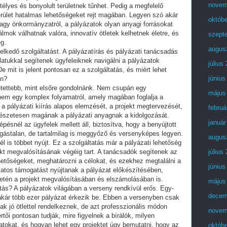
novem
élyes és bonyolult területnek tűnhet. Pedig a megfelelő
rület hatalmas lehetőségeket rejt magában. Legyen szó akár
októb
 vagy önkormányzatról, a pályázatok olyan anyagi forrásokat
lmok válhatnak valóra, innovatív ötletek kelhetnek életre, és
szept
eg.
augus
elkedő szolgáltatást. A pályázatírás és pályázati tanácsadás
latukkal segítenek ügyfeleiknek navigálni a pályázatok
július
e mit is jelent pontosan ez a szolgáltatás, és miért lehet
június
on?
tettebb, mint elsőre gondolnánk. Nem csupán egy
május
em egy komplex folyamatról, amely magában foglalja a
 a pályázati kiírás alapos elemzését, a projekt megtervezését,
februá
rmészetesen magának a pályázati anyagnak a kidolgozását.
január
pésnél az ügyfelek mellett áll, biztosítva, hogy a benyújtott
ogástalan, de tartalmilag is meggyőző és versenyképes legyen.
augus
 is többet nyújt. Ez a szolgáltatás már a pályázati lehetőség
ekt megvalósításának végéig tart. A tanácsadók segítenek az
július
ehetőségeket, meghatározni a célokat, és ezekhez megtalálni a
június
matos támogatást nyújtanak a pályázat előkészítésében,
setén a projekt megvalósításában és elszámolásában is.
május
atás? A pályázatok világában a verseny rendkívül erős. Egy-
decem
akár több ezer pályázat érkezik be. Ebben a versenyben csak
sak jó ötlettel rendelkeznek, de azt professzionális módon
novem
rtői pontosan tudják, mire figyelnek a bírálók, milyen
atokat, és hogyan lehet egy projektet úgy bemutatni, hogy az
októb