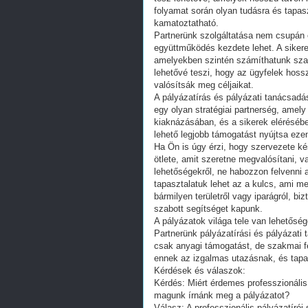
folyamat során olyan tudásra és tapas
kamatoztatható.
Partnerünk szolgáltatása nem csupán 
együttműködés kezdete lehet. A siker
amelyekben szintén számíthatunk sza
lehetővé teszi, hogy az ügyfelek hosszú
valósítsák meg céljaikat.
A pályázatírás és pályázati tanácsadá
egy olyan stratégiai partnerség, amel
kiaknázásában, és a sikerek elérésébe
lehető legjobb támogatást nyújtsa ezen
Ha Ön is úgy érzi, hogy szervezete ké
ötlete, amit szeretne megvalósítani, 
lehetőségekről, ne habozzon felvenni 
tapasztalatuk lehet az a kulcs, ami me
bármilyen területről vagy iparágról, b
szabott segítséget kapunk.
A pályázatok világa tele van lehetősé
Partnerünk pályázatírási és pályázati
csak anyagi támogatást, de szakmai fe
ennek az izgalmas utazásnak, és tapa
Kérdések és válaszok:
Kérdés: Miért érdemes professzionális 
magunk írnánk meg a pályázatot?
Válasz: A professzionális pályázatírói